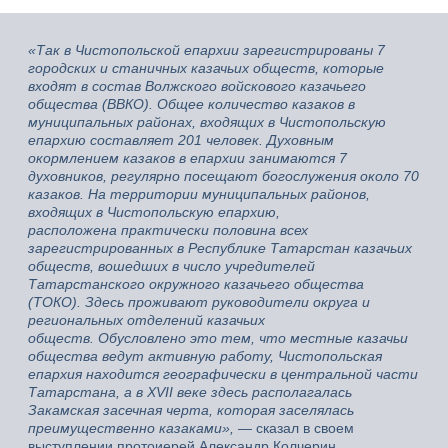
«Так в Чистопольской епархии зарегистрированы 7
городских и станичных казачьих обществ, которые
входят в состав Волжского войскового казачьего
общества (ВВКО). Общее количество казаков в
муниципальных районах, входящих в Чистопольскую
епархию составляет 201 человек. Духовным
окормлением казаков в епархии занимаются 7
духовников, регулярно посещают богослужения около 70
казаков. На территории муниципальных районов,
входящих в Чистопольскую епархию,
расположена практически половина всех
зарегистрированных в Республике Татарстан казачьих
обществ, вошедших в число учредителей
Татарстанского окружного казачьего общества
(ТОКО). Здесь проживают руководители округа и
региональных отделений казачьих
обществ. Обусловлено это тем, что местные казачьи
общества ведут активную работу, Чистопольская
епархия находится географически в центральной части
Татарстана, а в XVII веке здесь располагалась
Закамская засечная черта, которая заселялась
преимущественно казаками»,
— сказал в своем
выступлении протоиерей Александр Колчерин.