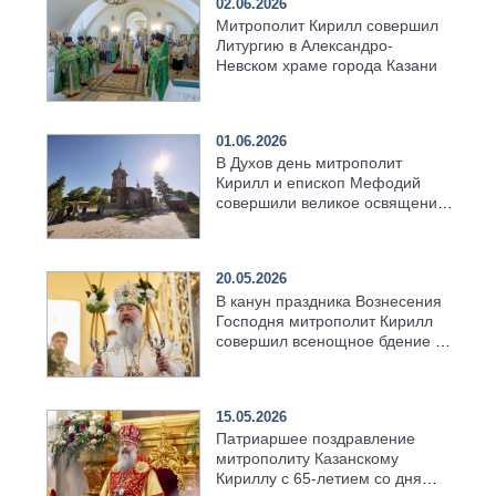
02.06.2026
Митрополит Кирилл совершил
Литургию в Александро-
Невском храме города Казани
01.06.2026
В Духов день митрополит
Кирилл и епископ Мефодий
совершили великое освящение
возрождённого Троицкого
храма в селе Верхний Багряж
20.05.2026
В канун праздника Вознесения
Господня митрополит Кирилл
совершил всенощное бдение в
храме Казанской духовной
семинарии
15.05.2026
Патриаршее поздравление
митрополиту Казанскому
Кириллу с 65-летием со дня