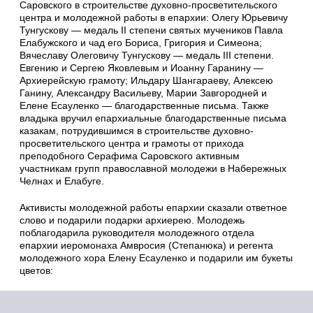
Саровского в строительстве духовно-просветительского
центра и молодежной работы в епархии: Олегу Юрьевичу
Тунгускову — медаль II степени святых мучеников Павла
Елабужского и чад его Бориса, Григория и Симеона;
Вячеславу Олеговичу Тунгускову — медаль III степени.
Евгению и Сергею Яковлевым и Иоанну Гаранину —
Архиерейскую грамоту; Ильдару Шангараеву, Алексею
Ганину, Александру Васильеву, Марии Завгородней и
Елене Есауленко — благодарственные письма. Также
владыка вручил епархиальные благодарственные письма
казакам, потрудившимся в строительстве духовно-
просветительского центра и грамоты от прихода
преподобного Серафима Саровского активным
участникам групп православной молодежи в Набережных
Челнах и Елабуге.
Активисты молодежной работы епархии сказали ответное
слово и подарили подарки архиерею. Молодежь
поблагодарила руководителя молодежного отдела
епархии иеромонаха Амвросия (Степанюка) и регента
молодежного хора Елену Есауленко и подарили им букеты
цветов: