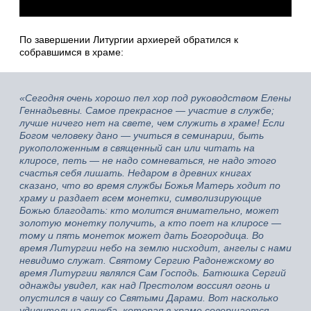
По завершении Литургии архиерей обратился к
собравшимся в храме:
«Сегодня очень хорошо пел хор под руководством Елены
Геннадьевны. Самое прекрасное — участие в службе;
лучше ничего нет на свете, чем служить в храме! Если
Богом человеку дано — учиться в семинарии, быть
рукоположенным в священный сан или читать на
клиросе, петь — не надо сомневаться, не надо этого
счастья себя лишать. Недаром в древних книгах
сказано, что во время службы Божья Матерь ходит по
храму и раздает всем монетки, символизирующие
Божью благодать: кто молится внимательно, может
золотую монетку получить, а кто поет на клиросе —
тому и пять монеток может дать Богородица. Во
время Литургии небо на землю нисходит, ангелы с нами
невидимо служат. Святому Сергию Радонежскому во
время Литургии являлся Сам Господь. Батюшка Сергий
однажды увидел, как над Престолом воссиял огонь и
опустился в чашу со Святыми Дарами. Вот насколько
удивительна служба, которая в храме совершается.