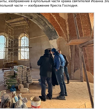
нты, изображение в купольный части храма святителей Иоанна Зла
купольной части — изображение Креста Господня.