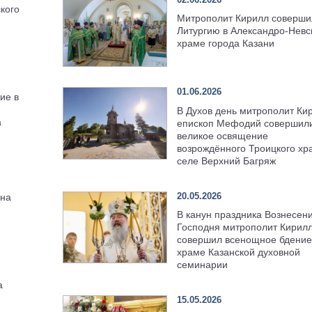
кого
Митрополит Кирилл соверши
Литургию в Александро-Невс
храме города Казани
01.06.2026
ие в
В Духов день митрополит Ки
а
епископ Мефодий совершил
великое освящение
возрождённого Троицкого хр
селе Верхний Багряж
20.05.2026
нна
В канун праздника Вознесен
Господня митрополит Кирил
совершил всенощное бдение
храме Казанской духовной
семинарии
а
15.05.2026