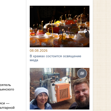
08.08.2026
В храмах состоится освящение
меда
тоятель
ьинского
писи —
 алтарной