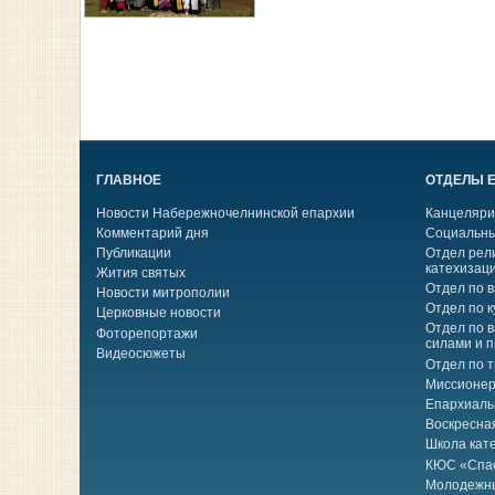
ГЛАВНОЕ
ОТДЕЛЫ 
Новости Набережночелнинской епархии
Канцеляри
Комментарий дня
Социальны
Публикации
Отдел рел
катехизац
Жития святых
Отдел по 
Новости митрополии
Отдел по к
Церковные новости
Отдел по 
Фоторепортажи
силами и 
Видеосюжеты
Отдел по 
Миссионер
Епархиаль
Воскресна
Школа кат
КЮС «Спа
Молодежн