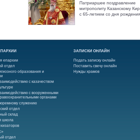
Патриаршее поздравление
митрополиту Казанскому Кир
с 65-летием со дня рождени
ЕПАРХИИ
ЗАПИСКИ ОНЛАЙН
я епархии
Подать записку онлайн
й отдел
Поставить свечу онлайн
игиозного образования и
Нужды храмов
ии
взаимодействию с казачеством
ультуре
взаимодействию с вооруженными
правоохранительными органами
тюремному служению
ский отдел
ный склад
я школа
ехизаторов
с»
ый отдел