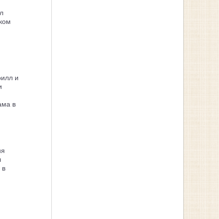
л
ком
рилл и
и
ама в
ия
л
 в