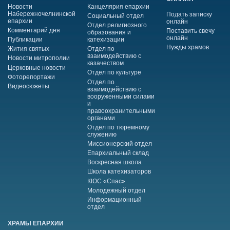
Новости
Канцелярия епархии
Набережночелнинской
Подать записку
Социальный отдел
епархии
онлайн
Отдел религиозного
Комментарий дня
Поставить свечу
образования и
онлайн
Публикации
катехизации
Нужды храмов
Жития святых
Отдел по
взаимодействию с
Новости митрополии
казачеством
Церковные новости
Отдел по культуре
Фоторепортажи
Отдел по
Видеосюжеты
взаимодействию с
вооруженными силами
и
правоохранительными
органами
Отдел по тюремному
служению
Миссионерский отдел
Епархиальный склад
Воскресная школа
Школа катехизаторов
КЮС «Спас»
Молодежный отдел
Информационный
отдел
ХРАМЫ ЕПАРХИИ