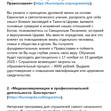
Православия» (
https://kursmpda.ru/program/otp
).
Вы узнаете о принципах духовной жизни на основе
Евангелия и святоотеческого учения, раскроете для себя
смысл Божиих заповедей и Таинств Церкви, выявите
основные суеверия и искажения наших отношений с
Богом, познакомитесь со Священным Писанием, историей
и вероучением Церкви. Мы вместе определим, как все это
влияет на повседневную жизнь отдельного человека,
семьи и общества в целом. Вы получите
фундаментальные знания о Православии и поймете,
хотите ли Вы еще глубже узнать свою веру. Обучение
будет проходить дистанционно с 17 ноября по 19 декабря
2025 г. Слушатели возмещают затраты на
образовательный процесс – 8000 рублей. Выдаем:
удостоверение о повышении квалификации или церковное
свидетельство.
2. «Медиакоммуникации в профессиональной
деятельности. Блогерство»
(
https://kursmpda.ru/blogerstvo
).
Авторская программа для слушателей самого начального
уровня. Вы научитесь вести блог, основанный на