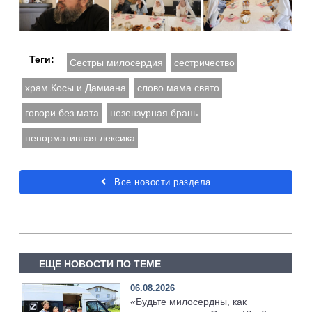
Теги:
Сестры милосердия
сестричество
храм Косы и Дамиана
слово мама свято
говори без мата
незензурная брань
ненормативная лексика
Все новости раздела
ЕЩЕ НОВОСТИ ПО ТЕМЕ
06.08.2026
«Будьте милосердны, как