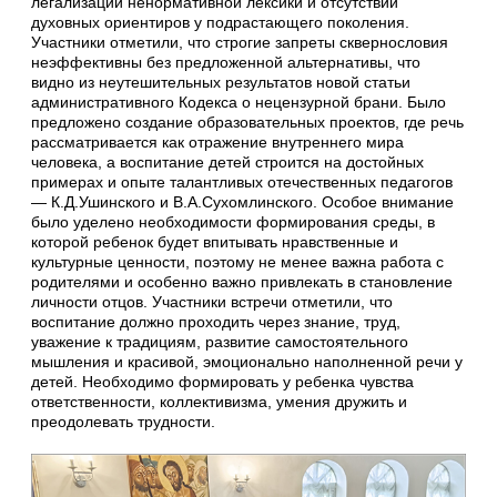
легализации ненормативной лексики и отсутствии
духовных ориентиров у подрастающего поколения.
Участники отметили, что строгие запреты сквернословия
неэффективны без предложенной альтернативы, что
видно из неутешительных результатов новой статьи
административного Кодекса о нецензурной брани. Было
предложено создание образовательных проектов, где речь
рассматривается как отражение внутреннего мира
человека, а воспитание детей строится на достойных
примерах и опыте талантливых отечественных педагогов
— К.Д.Ушинского и В.А.Сухомлинского. Особое внимание
было уделено необходимости формирования среды, в
которой ребенок будет впитывать нравственные и
культурные ценности, поэтому не менее важна работа с
родителями и особенно важно привлекать в становление
личности отцов. Участники встречи отметили, что
воспитание должно проходить через знание, труд,
уважение к традициям, развитие самостоятельного
мышления и красивой, эмоционально наполненной речи у
детей. Необходимо формировать у ребенка чувства
ответственности, коллективизма, умения дружить и
преодолевать трудности.