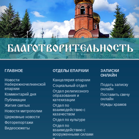
ГЛАВНОЕ
ОТДЕЛЫ ЕПАРХИИ
ЗАПИСКИ
ОНЛАЙН
Новости
Канцелярия епархии
Набережночелнинской
Подать записку
Социальный отдел
епархии
онлайн
Отдел религиозного
Комментарий дня
Поставить свечу
образования и
онлайн
Публикации
катехизации
Нужды храмов
Жития святых
Отдел по
взаимодействию с
Новости митрополии
казачеством
Церковные новости
Отдел по культуре
Фоторепортажи
Отдел по
Видеосюжеты
взаимодействию с
вооруженными силами
и