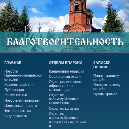
ГЛАВНОЕ
ОТДЕЛЫ ЕПАРХИИ
ЗАПИСКИ
ОНЛАЙН
Новости
Канцелярия епархии
Набережночелнинской
Подать записку
Социальный отдел
епархии
онлайн
Отдел религиозного
Комментарий дня
Поставить свечу
образования и
онлайн
Публикации
катехизации
Нужды храмов
Жития святых
Отдел по
взаимодействию с
Новости митрополии
казачеством
Церковные новости
Отдел по культуре
Фоторепортажи
Отдел по
Видеосюжеты
взаимодействию с
вооруженными силами
и