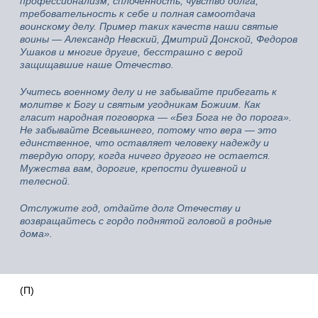
профессионализм, сплоченность, чувство долга,
требовательность к себе и полная самоотдача
воинскому делу. Пример таких качеств наши святые
воины
—
Александр Невский, Дмитрий Донской, Федоров
Ушаков и многие другие, бесстрашно с верой
защищавшие наше Отечество.
Учитесь военному делу и не забывайте прибегать к
молитве к Богу и святым угодникам Божиим. Как
гласит народная поговорка — «Без Бога не до порога».
Не забывайте Всевышнего, потому что вера
—
это
единственное, что оставляет человеку надежду и
твердую опору, когда ничего другого не остается.
Мужества вам, дорогие, крепости душевной и
телесной.
Отслужите год, отдайте долг Отечеству и
возвращайтесь с гордо поднятой головой в родные
дома».
(П)