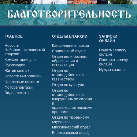
ГЛАВНОЕ
ОТДЕЛЫ ЕПАРХИИ
ЗАПИСКИ
ОНЛАЙН
Новости
Канцелярия епархии
Набережночелнинской
Подать записку
Социальный отдел
епархии
онлайн
Отдел религиозного
Комментарий дня
Поставить свечу
образования и
онлайн
Публикации
катехизации
Нужды храмов
Жития святых
Отдел по
взаимодействию с
Новости митрополии
казачеством
Церковные новости
Отдел по культуре
Фоторепортажи
Отдел по
Видеосюжеты
взаимодействию с
вооруженными силами
и
правоохранительными
органами
Отдел по тюремному
служению
Миссионерский отдел
Епархиальный склад