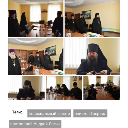
Теги:
Епархиальный совете
епископ Гавриил
протоиерей Андрей Лосык