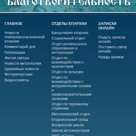
ГЛАВНОЕ
ОТДЕЛЫ ЕПАРХИИ
ЗАПИСКИ
ОНЛАЙН
Новости
Канцелярия епархии
Набережночелнинской
Подать записку
Социальный отдел
епархии
онлайн
Отдел религиозного
Комментарий дня
Поставить свечу
образования и
онлайн
Публикации
катехизации
Нужды храмов
Жития святых
Отдел по
взаимодействию с
Новости митрополии
казачеством
Церковные новости
Отдел по культуре
Фоторепортажи
Отдел по
Видеосюжеты
взаимодействию с
вооруженными силами
и
правоохранительными
органами
Отдел по тюремному
служению
Миссионерский отдел
Епархиальный склад
Воскресная школа
Школа катехизаторов