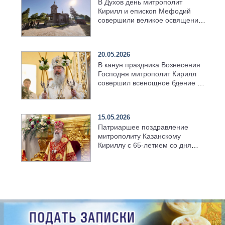
В Духов день митрополит
Кирилл и епископ Мефодий
совершили великое освящение
возрождённого Троицкого
храма в селе Верхний Багряж
20.05.2026
В канун праздника Вознесения
Господня митрополит Кирилл
совершил всенощное бдение в
храме Казанской духовной
семинарии
15.05.2026
Патриаршее поздравление
митрополиту Казанскому
Кириллу с 65-летием со дня
рождения