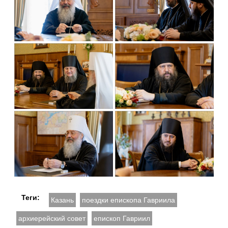
Теги:
Казань
поездки епископа Гавриила
архиерейский совет
епископ Гавриил