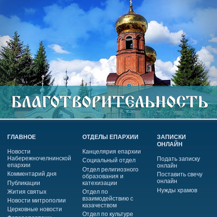
ГЛАВНОЕ
ОТДЕЛЫ ЕПАРХИИ
ЗАПИСКИ
ОНЛАЙН
Новости
Канцелярия епархии
Набережночелнинской
Подать записку
Социальный отдел
епархии
онлайн
Отдел религиозного
Комментарий дня
Поставить свечу
образования и
онлайн
Публикации
катехизации
Нужды храмов
Жития святых
Отдел по
взаимодействию с
Новости митрополии
казачеством
Церковные новости
Отдел по культуре