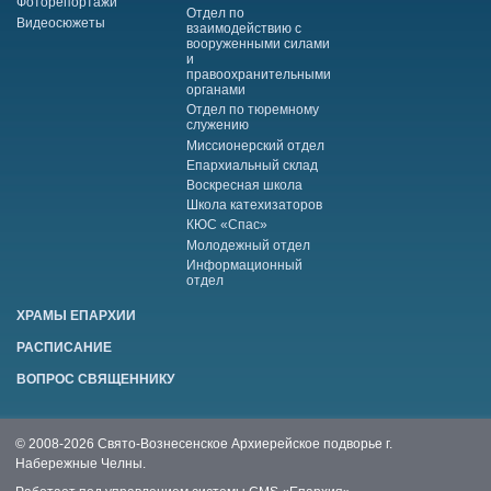
Фоторепортажи
Отдел по
Видеосюжеты
взаимодействию с
вооруженными силами
и
правоохранительными
органами
Отдел по тюремному
служению
Миссионерский отдел
Епархиальный склад
Воскресная школа
Школа катехизаторов
КЮС «Спас»
Молодежный отдел
Информационный
отдел
ХРАМЫ ЕПАРХИИ
РАСПИСАНИЕ
ВОПРОС СВЯЩЕННИКУ
© 2008-2026 Свято-Вознесенское Архиерейское подворье г.
Набережные Челны.