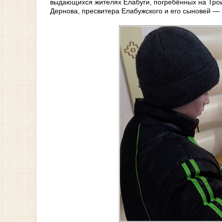
выдающихся жителях Елабуги, погребённых на Тро
Дернова, пресвитера Елабужского и его сыновей —