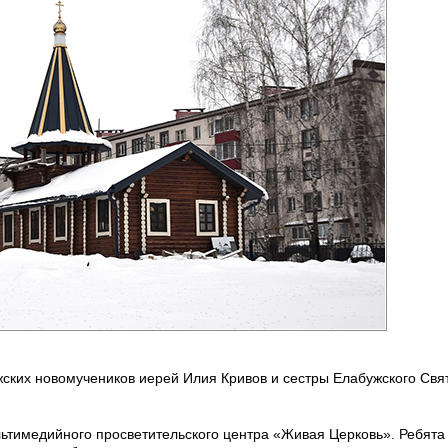
жских новомучеников иерей Илия Кривов и сестры Елабужского Свя
ьтимедийного просветительского центра «Живая Церковь». Ребята 