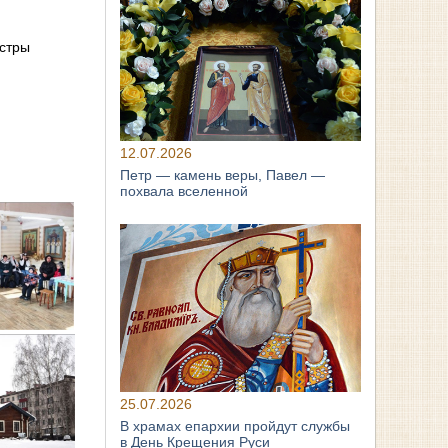
естры
12.07.2026
Петр — камень веры, Павел —
похвала вселенной
25.07.2026
В храмах епархии пройдут службы
в День Крещения Руси