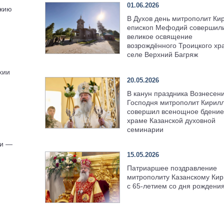
01.06.2026
ожию
В Духов день митрополит Ки
епископ Мефодий совершил
великое освящение
возрождённого Троицкого хр
селе Верхний Багряж
хии
20.05.2026
В канун праздника Вознесен
Господня митрополит Кирил
совершил всенощное бдение
храме Казанской духовной
семинарии
ии —
15.05.2026
Патриаршее поздравление
митрополиту Казанскому Кир
с 65-летием со дня рождени