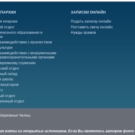
ЕПАРХИИ
ЗАПИСКИ ОНЛАЙН
я епархии
Подать записку онлайн
й отдел
Поставить свечу онлайн
игиозного образования и
Нужды храмов
ии
взаимодействию с казачеством
ультуре
взаимодействию с вооруженными
правоохранительными органами
тюремному служению
ский отдел
ный склад
я школа
ехизаторов
с»
ый отдел
ионный отдел
Набережные Челны.
ния взяты из открытых источников. Если Вы являетесь автором фото 