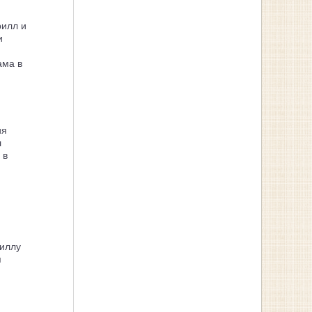
рилл и
и
ама в
ия
л
 в
иллу
я