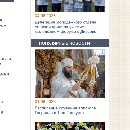
04.08.2026
л
Делегация молодёжного отдела
ком
епархии приняла участие в
молодёжном форуме в Дивеево
ПОПУЛЯРНЫЕ НОВОСТИ
рилл и
и
ама в
01.08.2026
ия
л
Расписание служения епископа
 в
Гавриила с 1 по 2 августа