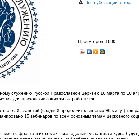
Все публикации автора
Просмотров:
1580
ьному служению Русской Православной Церкви с 10 марта по 10 ап
учения для приходских социальных работников.
те онлайн-занятий (средней продолжительностью 90 минут) три ра
планировано 15 вебинаров по всем основным темам церковного соц
шихся с фронта и их семей. Еженедельно участникам курса будут 
е шаги по оптимизации социальной работы на своих приходах.