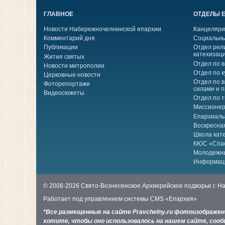
ГЛАВНОЕ
ОТДЕЛЫ 
Новости Набережночелнинской епархии
Канцеляри
Комментарий дня
Социальны
Публикации
Отдел рел
катехизац
Жития святых
Отдел по 
Новости митрополии
Отдел по к
Церковные новости
Отдел по 
Фоторепортажи
силами и 
Видеосюжеты
Отдел по 
Миссионер
Епархиаль
Воскресна
Школа кат
КЮС «Спа
Молодежн
Информац
© 2008-2026 Свято-Вознесенское Архиерейское подворье г. 
Работает под управлением системы
CMS «Епархия»
*Все размещенные на сайте Pravchelny.ru фотоизображе
хотите, чтобы оно использовалось на нашем сайте, сообщ