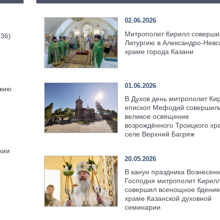
02.06.2026
Митрополит Кирилл соверши
 36)
Литургию в Александро-Невс
храме города Казани
01.06.2026
ожию
В Духов день митрополит Ки
епископ Мефодий совершил
великое освящение
возрождённого Троицкого хр
селе Верхний Багряж
хии
20.05.2026
В канун праздника Вознесен
Господня митрополит Кирил
совершил всенощное бдение
храме Казанской духовной
семинарии