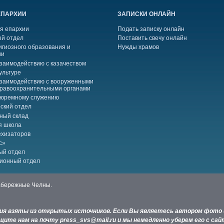
ЕПАРХИИ
ЗАПИСКИ ОНЛАЙН
я епархии
Подать записку онлайн
й отдел
Поставить свечу онлайн
игиозного образования и
Нужды храмов
ии
взаимодействию с казачеством
ультуре
взаимодействию с вооруженными
правоохранительными органами
тюремному служению
ский отдел
ный склад
я школа
ехизаторов
с»
ый отдел
ионный отдел
Набережные Челны.
ния взяты из открытых источников. Если Вы являетесь автором фото 
ите нам на почту press_svs@mail.ru и мы немедленно уберем его с сай