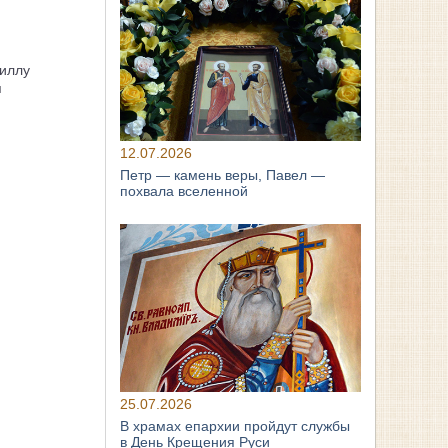
иллу
я
12.07.2026
Петр — камень веры, Павел —
похвала вселенной
25.07.2026
В храмах епархии пройдут службы
в День Крещения Руси