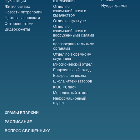
Публикации
катехизации
Нужды храмов
Жития святых
Отдел по
взаимодействию с
Новости митрополии
казачеством
Церковные новости
Отдел по культуре
Фоторепортажи
Отдел по
Видеосюжеты
взаимодействию с
вооруженными силами
и
правоохранительными
органами
Отдел по тюремному
служению
Миссионерский отдел
Епархиальный склад
Воскресная школа
Школа катехизаторов
КЮС «Спас»
Молодежный отдел
Информационный
отдел
ХРАМЫ ЕПАРХИИ
РАСПИСАНИЕ
ВОПРОС СВЯЩЕННИКУ