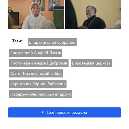
Теги:
Епархиальное собрание
протоиерей Андрей Лосык
протоиерей Андрей Дубровин
Боровецкая церковь
Свято-Вознесенский собор
иеромонах Кирилл Забавнов
Набережночелнинская епархия
Все новости раздела