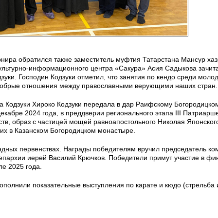
рнира обратился также заместитель муфтия Татарстана Мансур хаз
культурно-информационного центра «Сакура» Асия Садыкова зачит
зуки. Господин Кодзуки отметил, что занятия по кендо среди моло
 добрые отношения между православными верующими наших стран.
са Кодзуки Хироко Кодзуки передала в дар Раифскому Богородицко
екабре 2024 года, в преддверии регионального этапа III Патриарш
ств, образ с частицей мощей равноапостольного Николая Японског
их в Казанском Богородицком монастыре.
ндных первенствах. Награды победителям вручил председатель ко
 епархии иерей Василий Крючков. Победители примут участие в фи
ле 2025 года.
ополнили показательные выступления по карате и кюдо (стрельба 