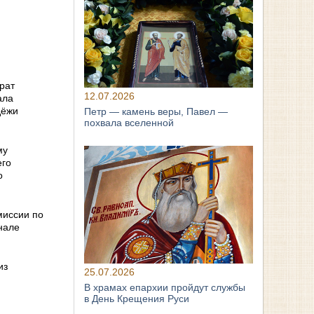
рат
12.07.2026
ала
дёжи
Петр — камень веры, Павел —
похвала вселенной
му
его
о
миссии по
нале
из
25.07.2026
В храмах епархии пройдут службы
в День Крещения Руси