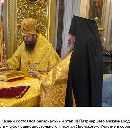
г. Казани состоялся региональный этап III Патриаршего международ
ств «Кубок равноапостольного Николая Японского». Участие в сор