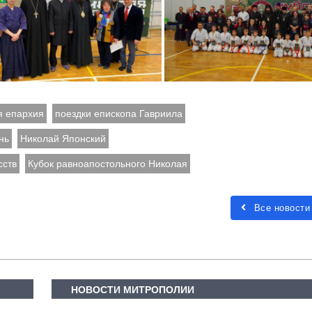
я епархия
поездки епископа Гавриила
нь
Николай Японский
сств
Кубок равноапостольного Николая
Все новости
НОВОСТИ МИТРОПОЛИИ