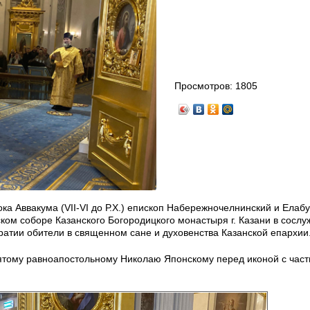
Просмотров:
1805
ка Аввакума (VII-VI до Р.Х.) епископ Набережночелнинский и Елаб
ом соборе Казанского Богородицкого монастыря г. Казани в сослу
ратии обители в священном сане и духовенства Казанской епархии
ятому равноапостольному Николаю Японскому перед иконой с част