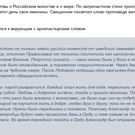
твы о Российском воинстве и о мире. По запричастном стихе проп
этот день свои именины. Священник посвятил слово проповеди жи
лся к верующим с архипастырским словом:
тстоял не только земли русских княжеств от шведских завоева
оша, отстоял Православие от попытки поглотить его католиче
твом Божиим. Попросту сказать — наши воины были у Бога в се
ение было неожиданным, а поражение сокрушительным. Через дв
в на Чудском озере. После Ледового побоища одно имя князя Але
тавляло обращаться вспять.
го: народ развратился. Каждый стал жить для себя, перестали 
у собой. Любовь и доброта иссякли, тогда и пришли монголы. По
 что рано было воевать с монголами, не было еще сил на победу
народ не научится жить в добре, любви друг к другу, пока он не 
атыя. Нужны были передышка и покаяние. Поэтому Александр п
вгородцы будут сами привозить дань в Орду, и тем самым не до
мли. Во время очередной поездки в Орду Александр был отравле