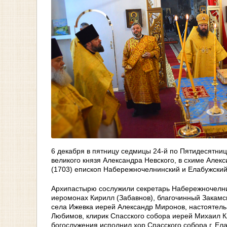
6 декабря в пятницу седмицы 24-й по Пятидесятниц
великого князя Александра Невского, в схиме Алек
(1703) епископ Набережночелнинский и Елабужский
Архипастырю сослужили секретарь Набережночелни
иеромонах Кирилл (Забавнов), благочинный Закамск
села Ижевка иерей Александр Миронов, настоятель
Любимов, клирик Спасского собора иерей Михаил К
богослужения исполнил хор Спасского собора г. Ел