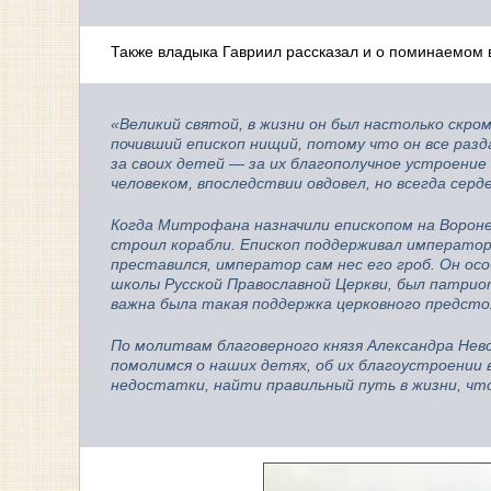
Также владыка Гавриил рассказал и о поминаемом 
«Великий святой, в жизни он был настолько скроме
почивший епископ нищий, потому что он все раз
за своих детей — за их благополучное устроени
человеком, впоследствии овдовел, но всегда серд
Когда Митрофана назначили епископом на Вороне
строил корабли. Епископ поддерживал императора
преставился, император сам нес его гроб. Он о
школы Русской Православной Церкви, был патрио
важна была такая поддержка церковного предсто
По молитвам благоверного князя Александра Нев
помолимся о наших детях, об их благоустроении 
недостатки, найти правильный путь в жизни, чт