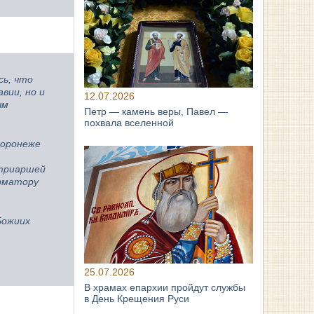
сь, что
вии, но и
12.07.2026
ым
Петр — камень веры, Павел —
похвала вселенной
Воронеже
атриаршей
орматору
Божиих
25.07.2026
В храмах епархии пройдут службы
в День Крещения Руси