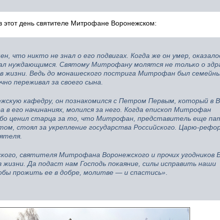
в этот день святителе Митрофане Воронежском:
н, что никто не знал о его подвигах. Когда же он умер, оказало
дал нуждающимся. Святому Митрофану молятся не только о здра
е в жизни. Ведь до монашеского пострига Митрофан был семейн
ечно переживал за своего сына.
жскую кафедру, он познакомился с Петром Первым, который в 
 в его начинаниях, молился за него. Когда епископ Митрофан
собо ценил старца за то, что Митрофан, представитель еще п
том, стоял за укрепление государства Российского. Царю-реф
ятеля.
ского, святителя Митрофана Воронежского и прочих угодников 
в жизни. Да подаст нам Господь покаяние, силы исправить наши
обы прожить ее в добре, молитве — и спастись»
.