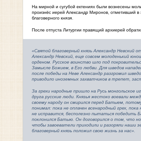
На мирной и сугубой ектениях были вознесены моли
произнёс иерей Александр Миронов, отметивший в 
благоверного князя.
После отпуста Литургии правящий архиерей обрати
«Святой благоверный князь Александр Невский о
Александр Невский, еще совсем молоденький юн
орденом. Русское воинство шло под покровительс
Замысле Божием, в Его любви. Для шведов напад
после победы на Неве Александр разгромил шведо
приводило иноземных захватчиков в трепет, зас
За грехи народные пришло на Русь монгольское и
друга русские люди. Князья жестоко воевали межд
своему народу он смирился перед Батыем, потому
понимал: пока не оплачен всенародный грех, пока 
не исправится, бесполезно пытаться победить Б
поклонился Батыю. Он договорился о том, что но
чтобы завоеватели приходили и разоряли наши зе
благоверный князь положил свою жизнь за нас».