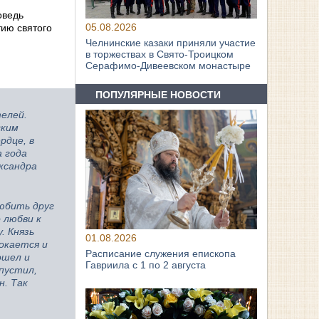
оведь
05.08.2026
тию святого
Челнинские казаки приняли участие
в торжествах в Свято‑Троицком
Серафимо‑Дивеевском монастыре
ПОПУЛЯРНЫЕ НОВОСТИ
телей.
ским
рдце, в
а года
ксандра
любить друг
 любви к
. Князь
01.08.2026
покается и
Расписание служения епископа
ошел и
Гавриила с 1 по 2 августа
пустил,
н. Так