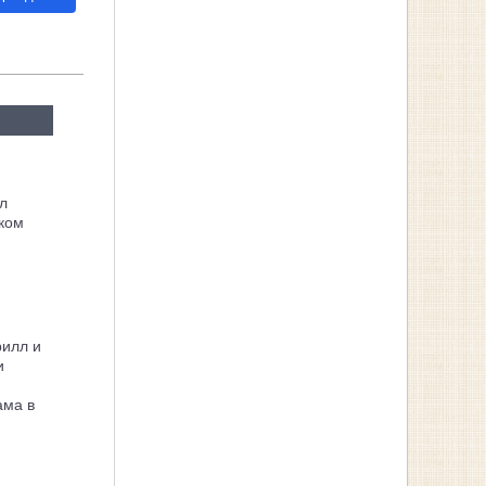
л
ком
рилл и
и
ама в