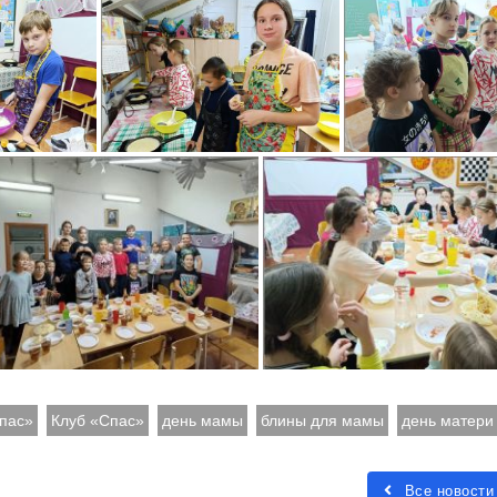
пас»
Клуб «Спас»
день мамы
блины для мамы
день матери
Все новости