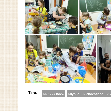
Теги:
КЮС «Спас»
Клуб юных спасателей «С