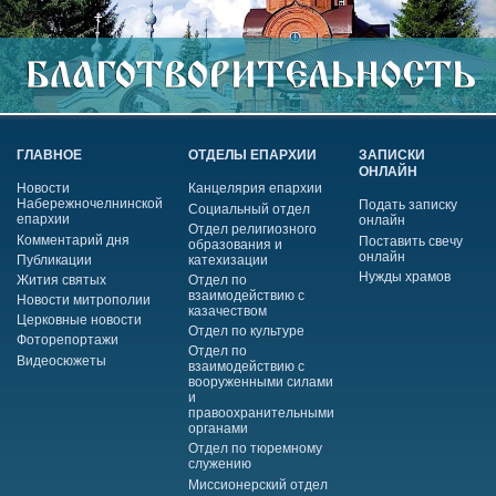
ГЛАВНОЕ
ОТДЕЛЫ ЕПАРХИИ
ЗАПИСКИ
ОНЛАЙН
Новости
Канцелярия епархии
Набережночелнинской
Подать записку
Социальный отдел
епархии
онлайн
Отдел религиозного
Комментарий дня
Поставить свечу
образования и
онлайн
Публикации
катехизации
Нужды храмов
Жития святых
Отдел по
взаимодействию с
Новости митрополии
казачеством
Церковные новости
Отдел по культуре
Фоторепортажи
Отдел по
Видеосюжеты
взаимодействию с
вооруженными силами
и
правоохранительными
органами
Отдел по тюремному
служению
Миссионерский отдел