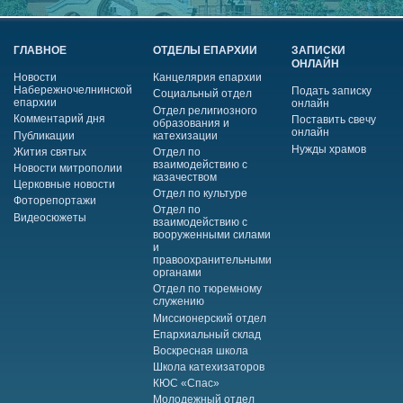
ГЛАВНОЕ
ОТДЕЛЫ ЕПАРХИИ
ЗАПИСКИ
ОНЛАЙН
Новости
Канцелярия епархии
Набережночелнинской
Подать записку
Социальный отдел
епархии
онлайн
Отдел религиозного
Комментарий дня
Поставить свечу
образования и
онлайн
Публикации
катехизации
Нужды храмов
Жития святых
Отдел по
взаимодействию с
Новости митрополии
казачеством
Церковные новости
Отдел по культуре
Фоторепортажи
Отдел по
Видеосюжеты
взаимодействию с
вооруженными силами
и
правоохранительными
органами
Отдел по тюремному
служению
Миссионерский отдел
Епархиальный склад
Воскресная школа
Школа катехизаторов
КЮС «Спас»
Молодежный отдел