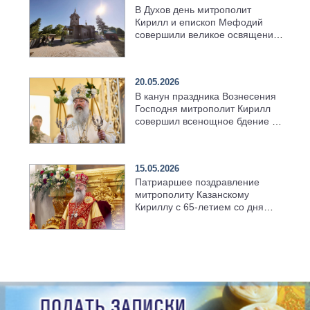
В Духов день митрополит
Кирилл и епископ Мефодий
совершили великое освящение
возрождённого Троицкого
храма в селе Верхний Багряж
20.05.2026
В канун праздника Вознесения
Господня митрополит Кирилл
совершил всенощное бдение в
храме Казанской духовной
семинарии
15.05.2026
Патриаршее поздравление
митрополиту Казанскому
Кириллу с 65-летием со дня
рождения