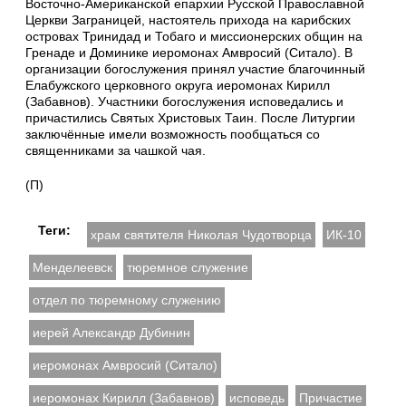
Восточно-Американской епархии Русской Православной
Церкви Заграницей, настоятель прихода на карибских
островах Тринидад и Тобаго и миссионерских общин на
Гренаде и Доминике иеромонах Амвросий (Ситало). В
организации богослужения принял участие благочинный
Елабужского церковного округа иеромонах Кирилл
(Забавнов). Участники богослужения исповедались и
причастились Святых Христовых Таин. После Литургии
заключённые имели возможность пообщаться со
священниками за чашкой чая.
(П)
Теги:
храм святителя Николая Чудотворца
ИК-10
Менделеевск
тюремное служение
отдел по тюремному служению
иерей Александр Дубинин
иеромонах Амвросий (Ситало)
иеромонах Кирилл (Забавнов)
исповедь
Причастие