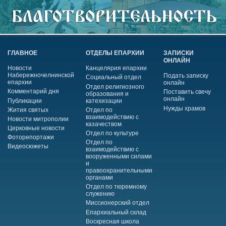
ГЛАВНОЕ
ОТДЕЛЫ ЕПАРХИИ
ЗАПИСКИ
ОНЛАЙН
Новости
Канцелярия епархии
Набережночелнинской
Подать записку
Социальный отдел
епархии
онлайн
Отдел религиозного
Комментарий дня
Поставить свечу
образования и
онлайн
Публикации
катехизации
Нужды храмов
Жития святых
Отдел по
взаимодействию с
Новости митрополии
казачеством
Церковные новости
Отдел по культуре
Фоторепортажи
Отдел по
Видеосюжеты
взаимодействию с
вооруженными силами
и
правоохранительными
органами
Отдел по тюремному
служению
Миссионерский отдел
Епархиальный склад
Воскресная школа