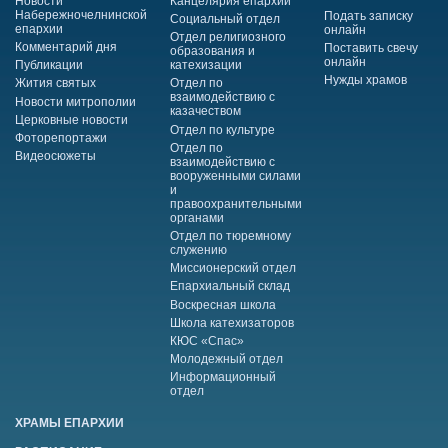
Новости
Канцелярия епархии
Набережночелнинской
Подать записку
Социальный отдел
епархии
онлайн
Отдел религиозного
Комментарий дня
Поставить свечу
образования и
онлайн
Публикации
катехизации
Нужды храмов
Жития святых
Отдел по
взаимодействию с
Новости митрополии
казачеством
Церковные новости
Отдел по культуре
Фоторепортажи
Отдел по
Видеосюжеты
взаимодействию с
вооруженными силами
и
правоохранительными
органами
Отдел по тюремному
служению
Миссионерский отдел
Епархиальный склад
Воскресная школа
Школа катехизаторов
КЮС «Спас»
Молодежный отдел
Информационный
отдел
ХРАМЫ ЕПАРХИИ