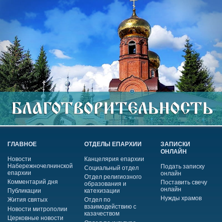
ГЛАВНОЕ
ОТДЕЛЫ ЕПАРХИИ
ЗАПИСКИ
ОНЛАЙН
Новости
Канцелярия епархии
Набережночелнинской
Подать записку
Социальный отдел
епархии
онлайн
Отдел религиозного
Комментарий дня
Поставить свечу
образования и
онлайн
Публикации
катехизации
Нужды храмов
Жития святых
Отдел по
взаимодействию с
Новости митрополии
казачеством
Церковные новости