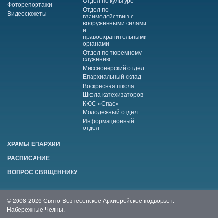
Отдел по культуре
Фоторепортажи
Отдел по
Видеосюжеты
взаимодействию с
вооруженными силами
и
правоохранительными
органами
Отдел по тюремному
служению
Миссионерский отдел
Епархиальный склад
Воскресная школа
Школа катехизаторов
КЮС «Спас»
Молодежный отдел
Информационный
отдел
ХРАМЫ ЕПАРХИИ
РАСПИСАНИЕ
ВОПРОС СВЯЩЕННИКУ
© 2008-2026 Свято-Вознесенское Архиерейское подворье г.
Набережные Челны.