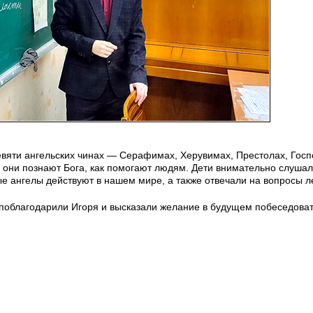
евяти ангельских чинах — Серафимах, Херувимах, Престолах, Госп
ак они познают Бога, как помогают людям. Дети внимательно слушал
ые ангелы действуют в нашем мире, а также отвечали на вопросы л
 поблагодарили Игоря и высказали желание в будущем побеседоват