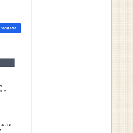
 раздела
л
ком
рилл и
и