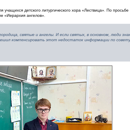
я учащихся детского литургического хора «Лествица». По просьбе 
ме «Иерархия ангелов».
родица, святые и ангелы. И если святых, в основном, люди зн
решил компенсировать этот недостаток информации по совету