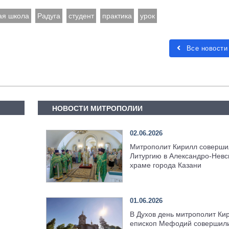
ая школа
Радуга
студент
практика
урок
Все новости
НОВОСТИ МИТРОПОЛИИ
02.06.2026
Митрополит Кирилл соверши
Литургию в Александро-Невс
храме города Казани
01.06.2026
В Духов день митрополит Ки
епископ Мефодий совершил