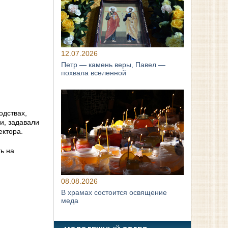
12.07.2026
Петр — камень веры, Павел —
похвала вселенной
одствах,
и, задавали
ектора.
ь на
08.08.2026
В храмах состоится освящение
меда