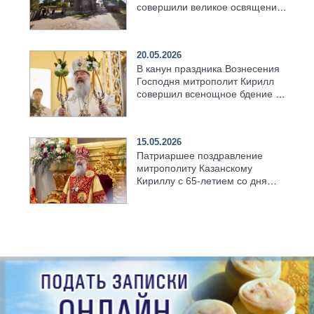
совершили великое освящение
возрождённого Троицкого
храма в селе Верхний Багряж
20.05.2026
В канун праздника Вознесения
Господня митрополит Кирилл
совершил всенощное бдение в
храме Казанской духовной
семинарии
15.05.2026
Патриаршее поздравление
митрополиту Казанскому
Кириллу с 65-летием со дня
рождения