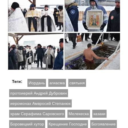
Теги:
Иордань
агиасма
святыня
протоиерей Андрей Дубровин
иеромонах Амвросий Степанюк
храм Серафима Саровского
Мелекеска
казаки
Боровецкий хутор
Крещение Господне
Богоявление