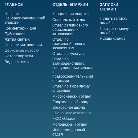
ГЛАВНОЕ
ОТДЕЛЫ ЕПАРХИИ
ЗАПИСКИ
ОНЛАЙН
Новости
Канцелярия епархии
Набережночелнинской
Подать записку
Социальный отдел
епархии
онлайн
Отдел религиозного
Комментарий дня
Поставить свечу
образования и
онлайн
Публикации
катехизации
Нужды храмов
Жития святых
Отдел по
взаимодействию с
Новости митрополии
казачеством
Церковные новости
Отдел по культуре
Фоторепортажи
Отдел по
Видеосюжеты
взаимодействию с
вооруженными силами
и
правоохранительными
органами
Отдел по тюремному
служению
Миссионерский отдел
Епархиальный склад
Воскресная школа
Школа катехизаторов
КЮС «Спас»
Молодежный отдел
Информационный
отдел