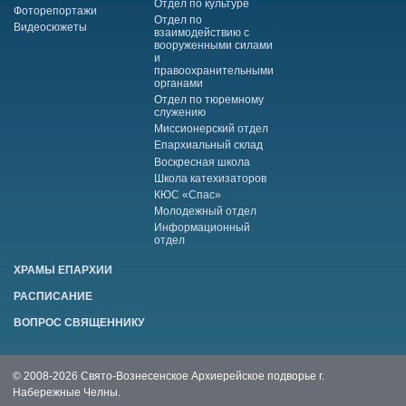
Отдел по культуре
Фоторепортажи
Отдел по
Видеосюжеты
взаимодействию с
вооруженными силами
и
правоохранительными
органами
Отдел по тюремному
служению
Миссионерский отдел
Епархиальный склад
Воскресная школа
Школа катехизаторов
КЮС «Спас»
Молодежный отдел
Информационный
отдел
ХРАМЫ ЕПАРХИИ
РАСПИСАНИЕ
ВОПРОС СВЯЩЕННИКУ
© 2008-2026 Свято-Вознесенское Архиерейское подворье г.
Набережные Челны.