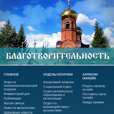
ГЛАВНОЕ
ОТДЕЛЫ ЕПАРХИИ
ЗАПИСКИ
ОНЛАЙН
Новости
Канцелярия епархии
Набережночелнинской
Подать записку
Социальный отдел
епархии
онлайн
Отдел религиозного
Комментарий дня
Поставить свечу
образования и
онлайн
Публикации
катехизации
Нужды храмов
Жития святых
Отдел по
взаимодействию с
Новости митрополии
казачеством
Церковные новости