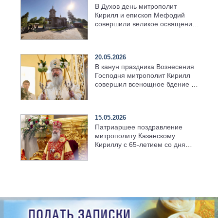
В Духов день митрополит
Кирилл и епископ Мефодий
совершили великое освящение
возрождённого Троицкого
храма в селе Верхний Багряж
20.05.2026
В канун праздника Вознесения
Господня митрополит Кирилл
совершил всенощное бдение в
храме Казанской духовной
семинарии
15.05.2026
Патриаршее поздравление
митрополиту Казанскому
Кириллу с 65-летием со дня
рождения