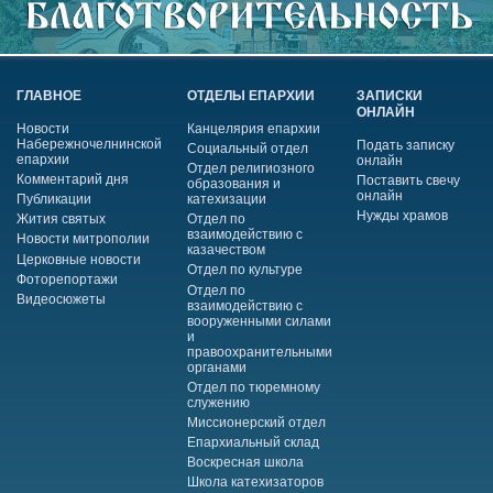
ГЛАВНОЕ
ОТДЕЛЫ ЕПАРХИИ
ЗАПИСКИ
ОНЛАЙН
Новости
Канцелярия епархии
Набережночелнинской
Подать записку
Социальный отдел
епархии
онлайн
Отдел религиозного
Комментарий дня
Поставить свечу
образования и
онлайн
Публикации
катехизации
Нужды храмов
Жития святых
Отдел по
взаимодействию с
Новости митрополии
казачеством
Церковные новости
Отдел по культуре
Фоторепортажи
Отдел по
Видеосюжеты
взаимодействию с
вооруженными силами
и
правоохранительными
органами
Отдел по тюремному
служению
Миссионерский отдел
Епархиальный склад
Воскресная школа
Школа катехизаторов