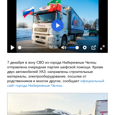
Play
00:58
Play
Mute
Settings
PIP
Enter
fullscre
7 декабря в зону СВО из города Набережные Челны
отправлена очередная партия шефской помощи. Кроме
двух автомобилей УАЗ, направлены строительные
материалы, электрооборудование, посылки от
родственников и многое другое, сообщает
официальный
сайт города Набережные Челны.