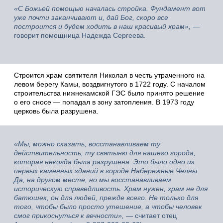
«С Божьей помощью началась стройка. Фундамент вот
уже почти заканчивают и, дай Бог, скоро все
построится и будем ходить в наш красивый храм»,
—
говорит помощница Надежда Сергеева.
Строится храм святителя Николая в честь утраченного на
левом берегу Камы, воздвигнутого в 1722 году. С началом
строительства нижнекамской ГЭС было принято решение
о его сносе — попадал в зону затопления. В 1973 году
церковь была разрушена.
«Мы, можно сказать, восстанавливаем ту
действительность, ту святыню для нашего города,
которая некогда была разрушена. Это было одно из
первых каменных зданий в городе Набережные Челны.
Да, на другом месте, но мы восстанавливаем
историческую справедливость. Храм нужен, храм не для
батюшек, он для людей, прежде всего. Не только для
того, чтобы было просто утешение, а чтобы человек
смог прикоснуться к вечности»,
— считает отец