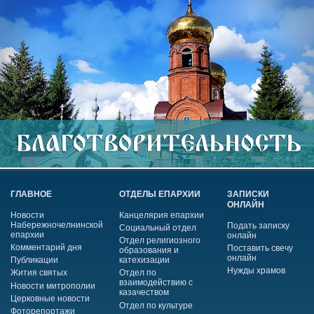
ГЛАВНОЕ
ОТДЕЛЫ ЕПАРХИИ
ЗАПИСКИ
ОНЛАЙН
Новости
Канцелярия епархии
Набережночелнинской
Подать записку
Социальный отдел
епархии
онлайн
Отдел религиозного
Комментарий дня
Поставить свечу
образования и
онлайн
Публикации
катехизации
Нужды храмов
Жития святых
Отдел по
взаимодействию с
Новости митрополии
казачеством
Церковные новости
Отдел по культуре
Фоторепортажи