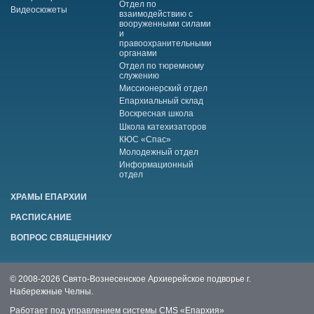
Отдел по
Видеосюжеты
взаимодействию с
вооруженными силами
и
правоохранительными
органами
Отдел по тюремному
служению
Миссионерский отдел
Епархиальный склад
Воскресная школа
Школа катехизаторов
КЮС «Спас»
Молодежный отдел
Информационный
отдел
ХРАМЫ ЕПАРХИИ
РАСПИСАНИЕ
ВОПРОС СВЯЩЕННИКУ
© 2008-2026 Свято-Вознесенское Архиерейское подворье г.
Набережные Челны.
Работает под управлением системы
CMS «Епархия»