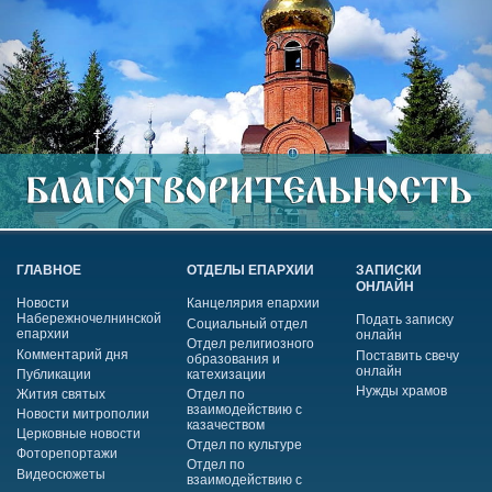
ГЛАВНОЕ
ОТДЕЛЫ ЕПАРХИИ
ЗАПИСКИ
ОНЛАЙН
Новости
Канцелярия епархии
Набережночелнинской
Подать записку
Социальный отдел
епархии
онлайн
Отдел религиозного
Комментарий дня
Поставить свечу
образования и
онлайн
Публикации
катехизации
Нужды храмов
Жития святых
Отдел по
взаимодействию с
Новости митрополии
казачеством
Церковные новости
Отдел по культуре
Фоторепортажи
Отдел по
Видеосюжеты
взаимодействию с