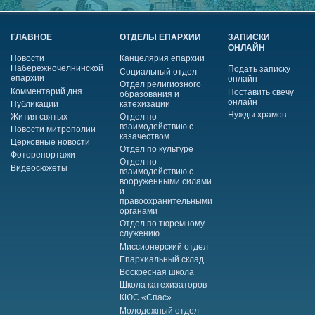
ГЛАВНОЕ
ОТДЕЛЫ ЕПАРХИИ
ЗАПИСКИ
ОНЛАЙН
Новости
Канцелярия епархии
Набережночелнинской
Подать записку
Социальный отдел
епархии
онлайн
Отдел религиозного
Комментарий дня
Поставить свечу
образования и
онлайн
Публикации
катехизации
Нужды храмов
Жития святых
Отдел по
взаимодействию с
Новости митрополии
казачеством
Церковные новости
Отдел по культуре
Фоторепортажи
Отдел по
Видеосюжеты
взаимодействию с
вооруженными силами
и
правоохранительными
органами
Отдел по тюремному
служению
Миссионерский отдел
Епархиальный склад
Воскресная школа
Школа катехизаторов
КЮС «Спас»
Молодежный отдел