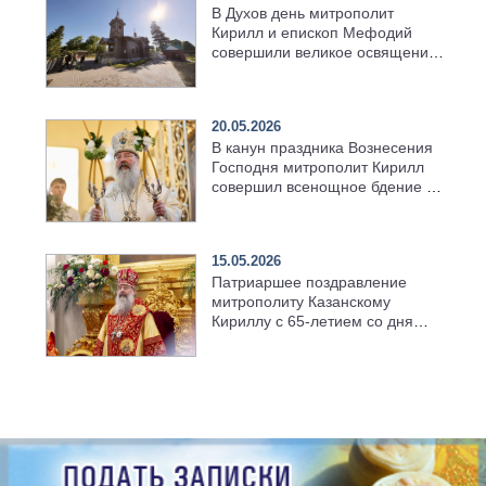
В Духов день митрополит
Кирилл и епископ Мефодий
совершили великое освящение
возрождённого Троицкого
храма в селе Верхний Багряж
20.05.2026
В канун праздника Вознесения
Господня митрополит Кирилл
совершил всенощное бдение в
храме Казанской духовной
семинарии
15.05.2026
Патриаршее поздравление
митрополиту Казанскому
Кириллу с 65-летием со дня
рождения