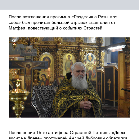
После возглашения прокимна «Разделиша Ризы моя
себе» был прочитан большой отрывок Евангелия от
Матфея, повествующий о событиях Страстей.
После пения 15-го антифона Страстной Пятницы «Днесь
висит на Древе» протоиерей Андрей Дубровин обратился