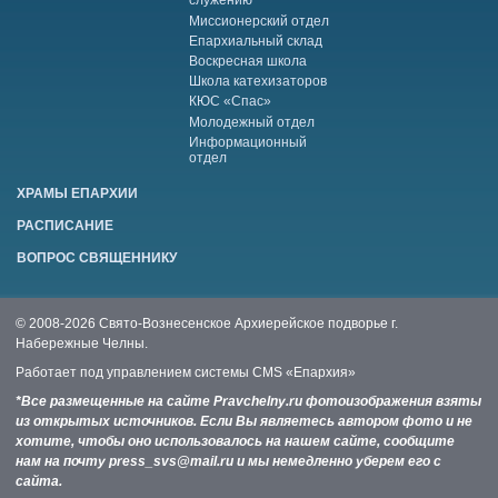
служению
Миссионерский отдел
Епархиальный склад
Воскресная школа
Школа катехизаторов
КЮС «Спас»
Молодежный отдел
Информационный
отдел
ХРАМЫ ЕПАРХИИ
РАСПИСАНИЕ
ВОПРОС СВЯЩЕННИКУ
© 2008-2026 Свято-Вознесенское Архиерейское подворье г.
Набережные Челны.
Работает под управлением системы
CMS «Епархия»
*Все размещенные на сайте Pravchelny.ru фотоизображения взяты
из открытых источников. Если Вы являетесь автором фото и не
хотите, чтобы оно использовалось на нашем сайте, сообщите
нам на почту press_svs@mail.ru и мы немедленно уберем его с
сайта.