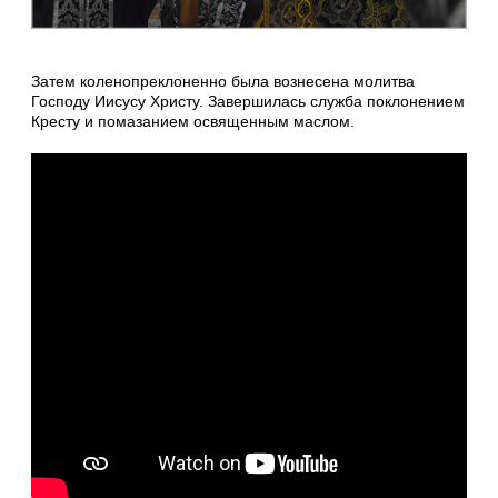
Затем коленопреклоненно была вознесена молитва
Господу Иисусу Христу. Завершилась служба поклонением
Кресту и помазанием освященным маслом.