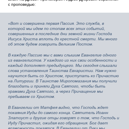
с проповедью:
«Вот и совершена первая Пассия. Это служба, в
которой мы идем по стопам всех этих событий,
совершенных в последние дни земной жизни Господа
Иисуса Христа вплоть до крестной смерти. Мы много
об этом будем говорить Великим Постом.
В каждую Пассию мы с вами слышим Евангелие одного
из евангелистов. У каждого из них свои особенности и
каждый дополняет предыдущего. Мы сегодня слышали
слова установления Таинства Евхаристии. Нам нужно
научится быть со Христом, приступать ко Причастию
на Литургии. В Таинстве Миропомазания мы получили
благодать и приняли Духа Святого, чтобы быть
храмами Духа Святого, а через Причащение мы
пребываем со Христом.
В Евангелии от Матфея видно, что Господь ждет
покаяния Иуды до самого конца. Святитель Иоанн
Златоуст и другие отцы говорят о том, что Господь и
Иуду Причастил, ожидая его обращения. Бог дает
возможность покаятся. В Евангелии от Луки мы