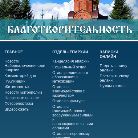
ГЛАВНОЕ
ОТДЕЛЫ ЕПАРХИИ
ЗАПИСКИ
ОНЛАЙН
Новости
Канцелярия епархии
Набережночелнинской
Подать записку
Социальный отдел
епархии
онлайн
Отдел религиозного
Комментарий дня
Поставить свечу
образования и
онлайн
Публикации
катехизации
Нужды храмов
Жития святых
Отдел по
взаимодействию с
Новости митрополии
казачеством
Церковные новости
Отдел по культуре
Фоторепортажи
Отдел по
Видеосюжеты
взаимодействию с
вооруженными силами
и
правоохранительными
органами
Отдел по тюремному