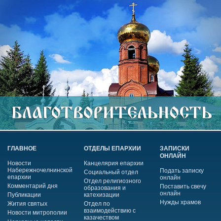
ГЛАВНОЕ
ОТДЕЛЫ ЕПАРХИИ
ЗАПИСКИ
ОНЛАЙН
Новости
Канцелярия епархии
Набережночелнинской
Подать записку
Социальный отдел
епархии
онлайн
Отдел религиозного
Комментарий дня
Поставить свечу
образования и
онлайн
Публикации
катехизации
Нужды храмов
Жития святых
Отдел по
взаимодействию с
Новости митрополии
казачеством