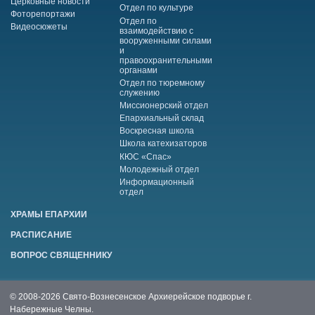
Церковные новости
Отдел по культуре
Фоторепортажи
Отдел по
Видеосюжеты
взаимодействию с
вооруженными силами
и
правоохранительными
органами
Отдел по тюремному
служению
Миссионерский отдел
Епархиальный склад
Воскресная школа
Школа катехизаторов
КЮС «Спас»
Молодежный отдел
Информационный
отдел
ХРАМЫ ЕПАРХИИ
РАСПИСАНИЕ
ВОПРОС СВЯЩЕННИКУ
© 2008-2026 Свято-Вознесенское Архиерейское подворье г.
Набережные Челны.