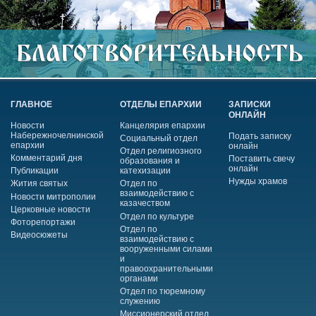
ГЛАВНОЕ
ОТДЕЛЫ ЕПАРХИИ
ЗАПИСКИ
ОНЛАЙН
Новости
Канцелярия епархии
Набережночелнинской
Подать записку
Социальный отдел
епархии
онлайн
Отдел религиозного
Комментарий дня
Поставить свечу
образования и
онлайн
Публикации
катехизации
Нужды храмов
Жития святых
Отдел по
взаимодействию с
Новости митрополии
казачеством
Церковные новости
Отдел по культуре
Фоторепортажи
Отдел по
Видеосюжеты
взаимодействию с
вооруженными силами
и
правоохранительными
органами
Отдел по тюремному
служению
Миссионерский отдел