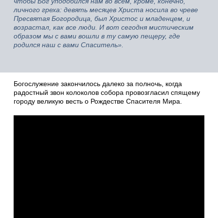
чтобы Бог уподобился нам во всём, кроме, конечно,
личного греха: девять месяцев Христа носила во чреве
Пресвятая Богородица, был Христос и младенцем, и
возрастал, как все люди. И вот сегодня мистическим
образом мы с вами вошли в ту самую пещеру, где
родился наш с вами Спаситель».
Богослужение закончилось далеко за полночь, когда
радостный звон колоколов собора провозгласил спящему
городу великую весть о Рождестве Спасителя Мира.