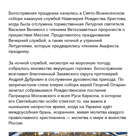
Богослужения праздника начались в Свято-Вознесенском
соборе накануне службой Навечерия Рождества Христова,
когда была отслужена торжественная Литургия святителя
Василия Великого с чтением Ветхозаветных пророчеств о
пришествии Мессии. Продолжилось празднование
Вечерней службой, а также ночной и утренней
Литургиями, которые предварялись чтением Акафиста
празднику.
За ночной службой, несмотря на морозную погоду,
собралось множество верующих горожан. Богослужение
возглавил благочинный Закамского округа протоиерей
Андрей Дубровин в сослужении духовенства прихода. По
запричастном стихе клирик собора иерей Георгий Опарин
зачитал собравшимся Рождественское послание
Патриарха Московского и всея Руси Кирилла, в котором
его Святейшество особо отметил то, как важна в
нынешнее непростое время, когда на Украине идёт
междоусобная брань, искренняя, живая молитва каждого
православного христианина — молитва о мире и воинстве
России.