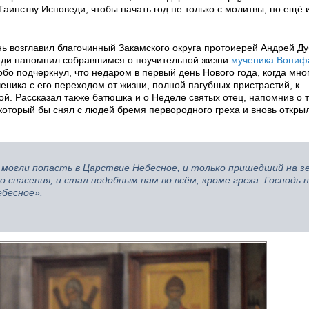
аинству Исповеди, чтобы начать год не только с молитвы, но ещё и
нь возглавил благочинный Закамского округа протоиерей Андрей Ду
веди напомнил собравшимся о поучительной жизни
мученика Вониф
бо подчеркнул, что недаром в первый день Нового года, когда мно
еника с его переходом от жизни, полной пагубных пристрастий, к
й. Рассказал также батюшка и о Неделе святых отец, напомнив о т
который бы снял с людей бремя первородного греха и вновь откры
 могли попасть в Царствие Небесное, и только пришедший на з
 спасения, и стал подобным нам во всём, кроме греха. Господь 
ебесное».