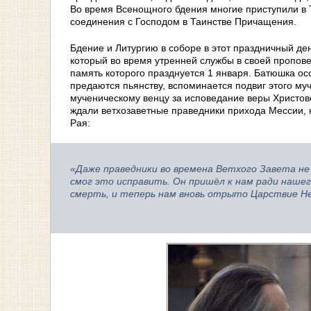
Во время Всенощного бдения многие приступили в Т
соединения с Господом в Таинстве Причащения.
Бдение и Литургию в соборе в этот праздничный де
который во время утренней службы в своей пропо
память которого празднуется 1 января. Батюшка осо
предаются пьянству, вспоминается подвиг этого муч
мученическому венцу за исповедание веры Христово
ждали ветхозаветные праведники прихода Мессии, 
Рая:
«Даже праведники во времена Ветхого Завета не
смог это исправить. Он пришёл к нам ради нашего
смерть, и теперь нам вновь отрыто Царствие Н