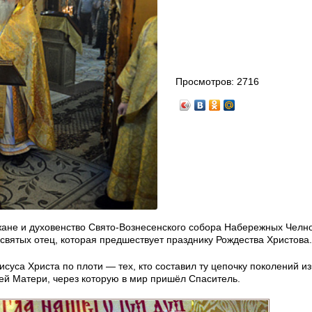
Просмотров:
2716
ожане и духовенство Свято-Вознесенского собора Набережных Челн
вятых отец, которая предшествует празднику Рождества Христова.
суса Христа по плоти — тех, кто составил ту цепочку поколений и
ей Матери, через которую в мир пришёл Спаситель.