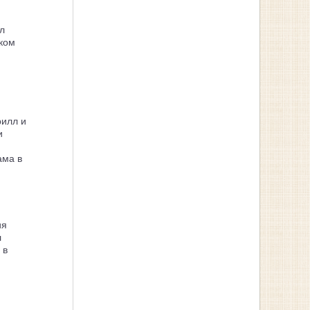
л
ком
рилл и
и
ама в
ия
л
 в