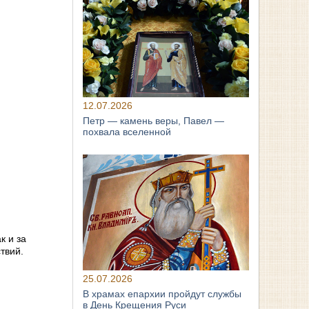
12.07.2026
Петр — камень веры, Павел —
похвала вселенной
к и за
твий.
25.07.2026
В храмах епархии пройдут службы
в День Крещения Руси