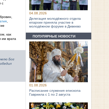
 с
04.08.2026
бровин,
Делегация молодёжного отдела
атия
,
епархии приняла участие в
гие
молодёжном форуме в Дивеево
ом, как
ПОПУЛЯРНЫЕ НОВОСТИ
л им врата
емлю Бог
победил
01.08.2026
Расписание служения епископа
Гавриила с 1 по 2 августа