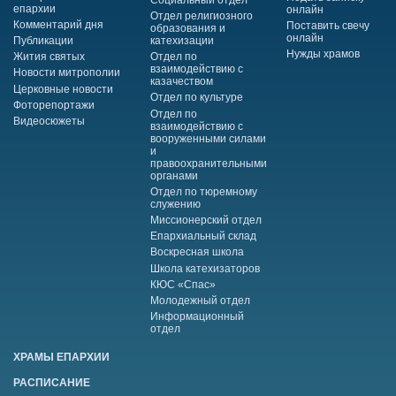
епархии
онлайн
Отдел религиозного
Комментарий дня
Поставить свечу
образования и
онлайн
Публикации
катехизации
Нужды храмов
Жития святых
Отдел по
взаимодействию с
Новости митрополии
казачеством
Церковные новости
Отдел по культуре
Фоторепортажи
Отдел по
Видеосюжеты
взаимодействию с
вооруженными силами
и
правоохранительными
органами
Отдел по тюремному
служению
Миссионерский отдел
Епархиальный склад
Воскресная школа
Школа катехизаторов
КЮС «Спас»
Молодежный отдел
Информационный
отдел
ХРАМЫ ЕПАРХИИ
РАСПИСАНИЕ