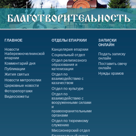
ГЛАВНОЕ
ОТДЕЛЫ ЕПАРХИИ
ЗАПИСКИ
ОНЛАЙН
Новости
Канцелярия епархии
Набережночелнинской
Подать записку
Социальный отдел
епархии
онлайн
Отдел религиозного
Комментарий дня
Поставить свечу
образования и
онлайн
Публикации
катехизации
Нужды храмов
Жития святых
Отдел по
взаимодействию с
Новости митрополии
казачеством
Церковные новости
Отдел по культуре
Фоторепортажи
Отдел по
Видеосюжеты
взаимодействию с
вооруженными силами
и
правоохранительными
органами
Отдел по тюремному
служению
Миссионерский отдел