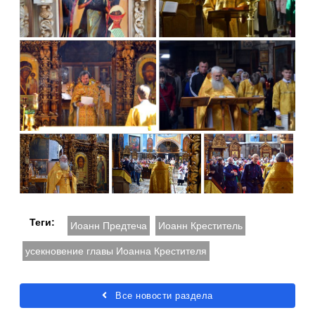
Теги:
Иоанн Предтеча
Иоанн Креститель
усекновение главы Иоанна Крестителя
Все новости раздела