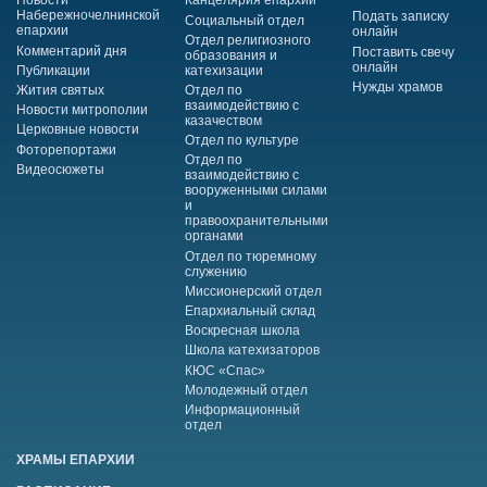
Новости
Канцелярия епархии
Набережночелнинской
Подать записку
Социальный отдел
епархии
онлайн
Отдел религиозного
Комментарий дня
Поставить свечу
образования и
онлайн
Публикации
катехизации
Нужды храмов
Жития святых
Отдел по
взаимодействию с
Новости митрополии
казачеством
Церковные новости
Отдел по культуре
Фоторепортажи
Отдел по
Видеосюжеты
взаимодействию с
вооруженными силами
и
правоохранительными
органами
Отдел по тюремному
служению
Миссионерский отдел
Епархиальный склад
Воскресная школа
Школа катехизаторов
КЮС «Спас»
Молодежный отдел
Информационный
отдел
ХРАМЫ ЕПАРХИИ