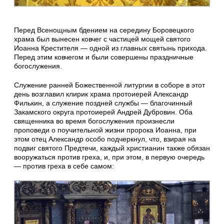
Перед Всенощным бдением на середину Боровецкого
храма был вынесен ковчег с частицей мощей святого
Иоанна Крестителя — одной из главных святынь прихода.
Перед этим ковчегом и были совершены праздничные
богослужения.
Служение ранней Божественной литургии в соборе в этот
день возглавил клирик храма протоиерей Александр
Филькин, а служение поздней службы — благочинный
Закамского округа протоиерей Андрей Дубровин. Оба
священника во время богослужения произнесли
проповеди о поучительной жизни пророка Иоанна, при
этом отец Александр особо подчеркнул, что, взирая на
подвиг святого Предтечи, каждый христианин также обязан
вооружаться против греха, и, при этом, в первую очередь
— против греха в себе самом: