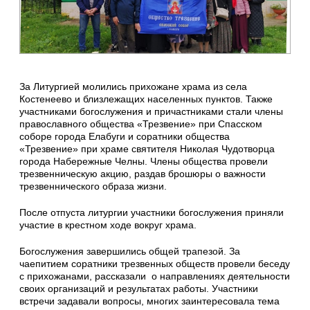
За Литургией молились прихожане храма из села
Костенеево и близлежащих населенных пунктов. Также
участниками богослужения и причастниками стали члены
православного общества «Трезвение» при Спасском
соборе города Елабуги и соратники общества
«Трезвение» при храме святителя Николая Чудотворца
города Набережные Челны. Члены общества провели
трезвенническую акцию, раздав брошюры о важности
трезвеннического образа жизни.
После отпуста литургии участники богослужения приняли
участие в крестном ходе вокруг храма.
Богослужения завершились общей трапезой. За
чаепитием соратники трезвенных обществ провели беседу
с прихожанами, рассказали о направлениях деятельности
своих организаций и результатах работы. Участники
встречи задавали вопросы, многих заинтересовала тема