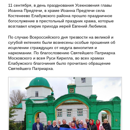
11 сентября, в день празднования Усекновения главы
Иоанна Предтечи, в храме Иоанна Предтечи села
Костенеево Елабужского района прошло праздничное
богослужение в престольный праздник храма, которые
возглавил клирик прихода иерей Евгений Любимов.
По случаю Всероссийского дня трезвости на великой и
сугубой ектениях были вознесены особые прошения об
исцелении страждущих от недуга винопития и
наркомании. По благословению Святейшего Патриарха
Московского и всея Руси Кирилла, во всех храмах
Елабужского благочиния было прочитано обращение
Святейшего Патриарха.