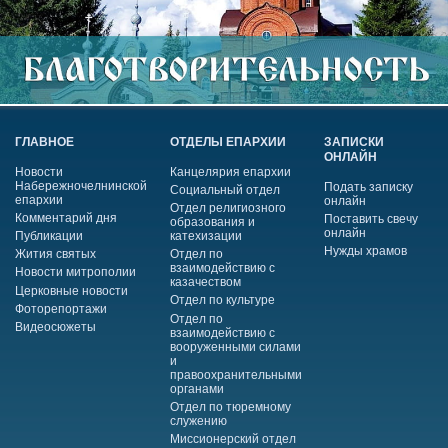
ГЛАВНОЕ
ОТДЕЛЫ ЕПАРХИИ
ЗАПИСКИ
ОНЛАЙН
Новости
Канцелярия епархии
Набережночелнинской
Подать записку
Социальный отдел
епархии
онлайн
Отдел религиозного
Комментарий дня
Поставить свечу
образования и
онлайн
Публикации
катехизации
Нужды храмов
Жития святых
Отдел по
взаимодействию с
Новости митрополии
казачеством
Церковные новости
Отдел по культуре
Фоторепортажи
Отдел по
Видеосюжеты
взаимодействию с
вооруженными силами
и
правоохранительными
органами
Отдел по тюремному
служению
Миссионерский отдел