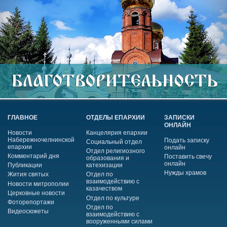
ГЛАВНОЕ
ОТДЕЛЫ ЕПАРХИИ
ЗАПИСКИ
ОНЛАЙН
Новости
Канцелярия епархии
Набережночелнинской
Подать записку
Социальный отдел
епархии
онлайн
Отдел религиозного
Комментарий дня
Поставить свечу
образования и
онлайн
Публикации
катехизации
Нужды храмов
Жития святых
Отдел по
взаимодействию с
Новости митрополии
казачеством
Церковные новости
Отдел по культуре
Фоторепортажи
Отдел по
Видеосюжеты
взаимодействию с
вооруженными силами