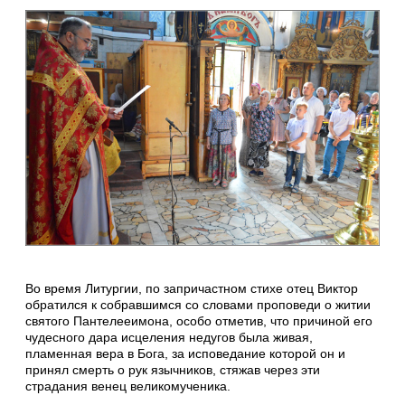
Во время Литургии, по запричастном стихе отец Виктор
обратился к собравшимся со словами проповеди о житии
святого Пантелееимона, особо отметив, что причиной его
чудесного дара исцеления недугов была живая,
пламенная вера в Бога, за исповедание которой он и
принял смерть о рук язычников, стяжав через эти
страдания венец великомученика.