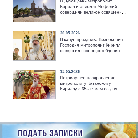
В Духов день митрополит
Кирилл и епископ Мефодий
совершили великое освящение
возрождённого Троицкого
храма в селе Верхний Багряж
20.05.2026
В канун праздника Вознесения
Господня митрополит Кирилл
совершил всенощное бдение в
храме Казанской духовной
семинарии
15.05.2026
Патриаршее поздравление
митрополиту Казанскому
Кириллу с 65-летием со дня
рождения