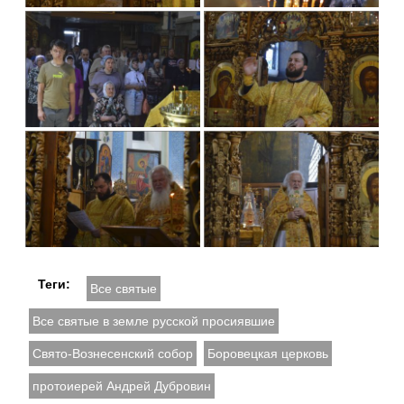
Теги:
Все святые
Все святые в земле русской просиявшие
Свято-Вознесенский собор
Боровецкая церковь
протоиерей Андрей Дубровин