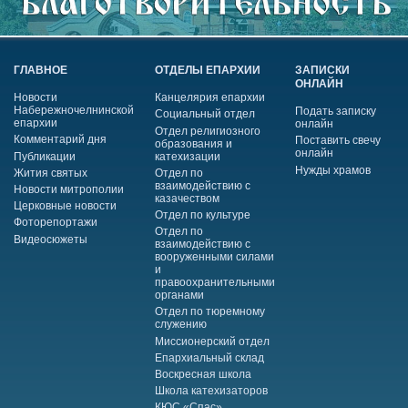
ГЛАВНОЕ
ОТДЕЛЫ ЕПАРХИИ
ЗАПИСКИ
ОНЛАЙН
Новости
Канцелярия епархии
Набережночелнинской
Подать записку
Социальный отдел
епархии
онлайн
Отдел религиозного
Комментарий дня
Поставить свечу
образования и
онлайн
Публикации
катехизации
Нужды храмов
Жития святых
Отдел по
взаимодействию с
Новости митрополии
казачеством
Церковные новости
Отдел по культуре
Фоторепортажи
Отдел по
Видеосюжеты
взаимодействию с
вооруженными силами
и
правоохранительными
органами
Отдел по тюремному
служению
Миссионерский отдел
Епархиальный склад
Воскресная школа
Школа катехизаторов
КЮС «Спас»