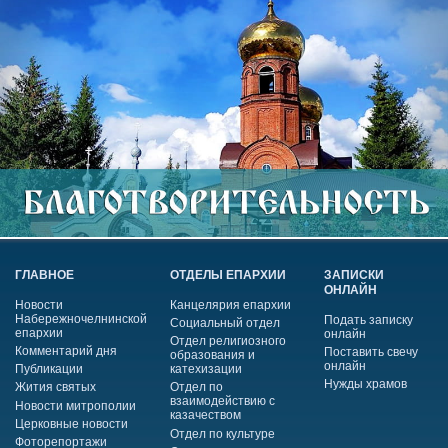
ГЛАВНОЕ
ОТДЕЛЫ ЕПАРХИИ
ЗАПИСКИ
ОНЛАЙН
Новости
Канцелярия епархии
Набережночелнинской
Подать записку
Социальный отдел
епархии
онлайн
Отдел религиозного
Комментарий дня
Поставить свечу
образования и
онлайн
Публикации
катехизации
Нужды храмов
Жития святых
Отдел по
взаимодействию с
Новости митрополии
казачеством
Церковные новости
Отдел по культуре
Фоторепортажи