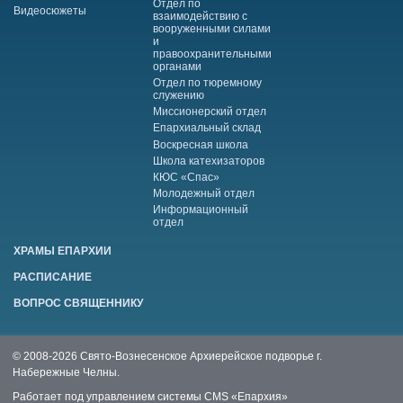
Отдел по
Видеосюжеты
взаимодействию с
вооруженными силами
и
правоохранительными
органами
Отдел по тюремному
служению
Миссионерский отдел
Епархиальный склад
Воскресная школа
Школа катехизаторов
КЮС «Спас»
Молодежный отдел
Информационный
отдел
ХРАМЫ ЕПАРХИИ
РАСПИСАНИЕ
ВОПРОС СВЯЩЕННИКУ
© 2008-2026 Свято-Вознесенское Архиерейское подворье г.
Набережные Челны.
Работает под управлением системы
CMS «Епархия»