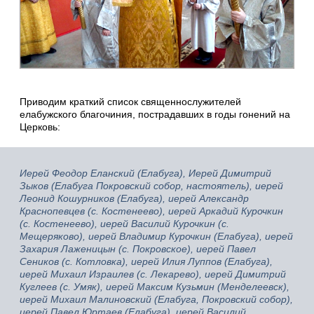
Приводим краткий список священнослужителей
елабужского благочиния, пострадавших в годы гонений на
Церковь:
Иерей Феодор Еланский (Елабуга), Иерей Димитрий
Зыков (Елабуга Покровский собор, настоятель), иерей
Леонид Кошурников (Елабуга), иерей Александр
Краснопевцев (с. Костенеево), иерей Аркадий Курочкин
(с. Костенеево), иерей Василий Курочкин (с.
Мещеряково), иерей Владимир Курочкин (Елабуга), иерей
Захария Лаженицын (с. Покровское), иерей Павел
Сеников (с. Котловка), иерей Илия Луппов (Елабуга),
иерей Михаил Израилев (с. Лекарево), иерей Димитрий
Куглеев (с. Умяк), иерей Максим Кузьмин (Менделеевск),
иерей Михаил Малиновский (Елабуга, Покровский собор),
иерей Павел Юртаев (Елабуга), иерей Василий