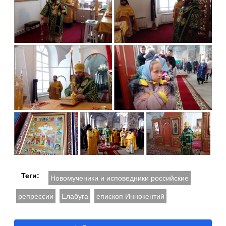
Теги:
Новомученики и исповедники российские
репрессии
Елабуга
епископ Иннокентий