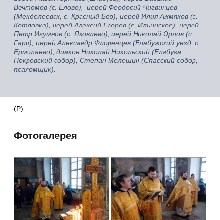
Вечтомов (с. Елово), иерей Феодосий Чигвинцев
(Менделеевск, с. Красный Бор), иерей Илия Ажмяков (с.
Котловка), иерей Алексий Егоров (с. Ильинское), иерей
Петр Игумнов (с. Яковлево), иерей Николай Орлов (с.
Гари), иерей Александр Флоренцев (Елабужский уезд, с.
Ермолаево), диакон Николай Никольский (Елабуга,
Покровский собор), Степан Мелешин (Спасский собор,
псаломщик).
(Р)
Фотогалерея