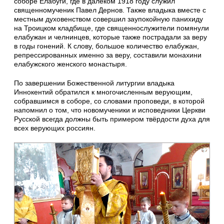
соборе Елабуги, где в далёком 1918 году служил
священномученик Павел Дернов. Также владыка вместе с
местным духовенством совершил заупокойную панихиду
на Троицком кладбище, где священнослужители помянули
елабужан и челнинцев, которые также пострадали за веру
в годы гонений. К слову, большое количество елабужан,
репрессированных именно за веру, составили монахини
елабужского женского монастыря.
По завершении Божественной литургии владыка
Иннокентий обратился к многочисленным верующим,
собравшимся в соборе, со словами проповеди, в которой
напомнил о том, что новомученики и исповедники Церкви
Русской всегда должны быть примером твёрдости духа для
всех верующих россиян.