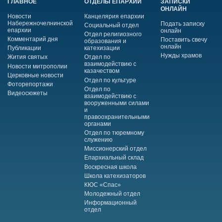
ГЛАВНОЕ
ОТДЕЛЫ ЕПАРХИИ
ЗАПИСКИ
ОНЛАЙН
Новости
Канцелярия епархии
Набережночелнинской
Подать записку
Социальный отдел
епархии
онлайн
Отдел религиозного
Комментарий дня
Поставить свечу
образования и
онлайн
Публикации
катехизации
Нужды храмов
Жития святых
Отдел по
взаимодействию с
Новости митрополии
казачеством
Церковные новости
Отдел по культуре
Фоторепортажи
Отдел по
Видеосюжеты
взаимодействию с
вооруженными силами
и
правоохранительными
органами
Отдел по тюремному
служению
Миссионерский отдел
Епархиальный склад
Воскресная школа
Школа катехизаторов
КЮС «Спас»
Молодежный отдел
Информационный
отдел