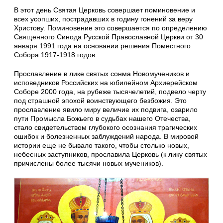
В этот день Святая Церковь совершает поминовение и
всех усопших, пострадавших в годину гонений за веру
Христову. Поминовение это совершается по определению
Священного Синода Русской Православной Церкви от 30
января 1991 года на основании решения Поместного
Собора 1917-1918 годов.
Прославление в лике святых сонма Новомучеников и
исповедников Российских на юбилейном Архиерейском
Соборе 2000 года, на рубеже тысячелетий, подвело черту
под страшной эпохой воинствующего безбожия. Это
прославление явило миру величие их подвига, озарило
пути Промысла Божьего в судьбах нашего Отечества,
стало свидетельством глубокого осознания трагических
ошибок и болезненных заблуждений народа. В мировой
истории еще не бывало такого, чтобы столько новых,
небесных заступников, прославила Церковь (к лику святых
причислены более тысячи новых мучеников).