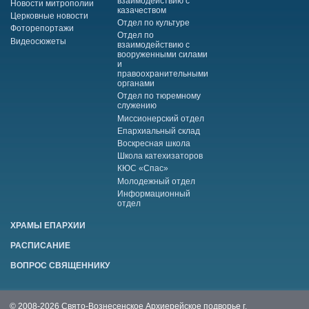
взаимодействию с
Новости митрополии
казачеством
Церковные новости
Отдел по культуре
Фоторепортажи
Отдел по
Видеосюжеты
взаимодействию с
вооруженными силами
и
правоохранительными
органами
Отдел по тюремному
служению
Миссионерский отдел
Епархиальный склад
Воскресная школа
Школа катехизаторов
КЮС «Спас»
Молодежный отдел
Информационный
отдел
ХРАМЫ ЕПАРХИИ
РАСПИСАНИЕ
ВОПРОС СВЯЩЕННИКУ
© 2008-2026 Свято-Вознесенское Архиерейское подворье г.