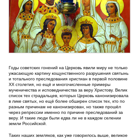
Годы советских гонений на Церковь явили миру не только
ужасающую картину кощунственного разрушения святынь
и тотального преследования христиан в первой половине
XX столетия, но ещё и многочисленные примеры
мученичества и исповедничества за веру Христову. Велик
список тех страдальцев, которых Церковь канонизировала
в лике святых, но ещё более обширен список тех, кто по
разным причинам не канонизирован, но также прошёл
через репрессии именно по причине преследований за
веру. И такие люди были едва ли не в каждом селении
земли Российской.
Таких наших земляков, как уже говорилось выше, великое