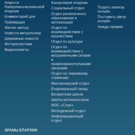
Новости
Канцелярия епархии
Набережночелнинской
Подать записку
Социальный отдел
епархии
онлайн
Отдел религиозного
Комментарий дня
Поставить свечу
образования и
онлайн
Публикации
катехизации
Нужды храмов
Жития святых
Отдел по
взаимодействию с
Новости митрополии
казачеством
Церковные новости
Отдел по культуре
Фоторепортажи
Отдел по
Видеосюжеты
взаимодействию с
вооруженными силами
и
правоохранительными
органами
Отдел по тюремному
служению
Миссионерский отдел
Епархиальный склад
Воскресная школа
Школа катехизаторов
КЮС «Спас»
Молодежный отдел
Информационный
отдел
ХРАМЫ ЕПАРХИИ