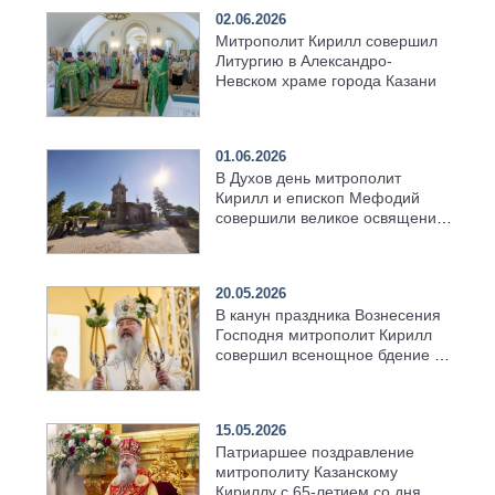
02.06.2026
Митрополит Кирилл совершил
Литургию в Александро-
Невском храме города Казани
01.06.2026
В Духов день митрополит
Кирилл и епископ Мефодий
совершили великое освящение
возрождённого Троицкого
храма в селе Верхний Багряж
20.05.2026
В канун праздника Вознесения
Господня митрополит Кирилл
совершил всенощное бдение в
храме Казанской духовной
семинарии
15.05.2026
Патриаршее поздравление
митрополиту Казанскому
Кириллу с 65-летием со дня