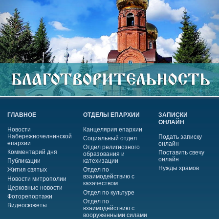
ГЛАВНОЕ
ОТДЕЛЫ ЕПАРХИИ
ЗАПИСКИ
ОНЛАЙН
Новости
Канцелярия епархии
Набережночелнинской
Подать записку
Социальный отдел
епархии
онлайн
Отдел религиозного
Комментарий дня
Поставить свечу
образования и
онлайн
Публикации
катехизации
Нужды храмов
Жития святых
Отдел по
взаимодействию с
Новости митрополии
казачеством
Церковные новости
Отдел по культуре
Фоторепортажи
Отдел по
Видеосюжеты
взаимодействию с
вооруженными силами