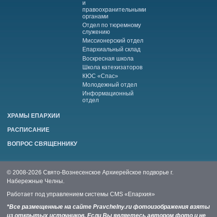
и
правоохранительными
органами
Отдел по тюремному
служению
Миссионерский отдел
Епархиальный склад
Воскресная школа
Школа катехизаторов
КЮС «Спас»
Молодежный отдел
Информационный
отдел
ХРАМЫ ЕПАРХИИ
РАСПИСАНИЕ
ВОПРОС СВЯЩЕННИКУ
© 2008-2026 Свято-Вознесенское Архиерейское подворье г.
Набережные Челны.
Работает под управлением системы
CMS «Епархия»
*Все размещенные на сайте Pravchelny.ru фотоизображения взяты
из открытых источников. Если Вы являетесь автором фото и не