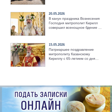
возрождённого Троицкого
храма в селе Верхний Багряж
20.05.2026
В канун праздника Вознесения
Господня митрополит Кирилл
совершил всенощное бдение в
храме Казанской духовной
семинарии
15.05.2026
Патриаршее поздравление
митрополиту Казанскому
Кириллу с 65-летием со дня
рождения