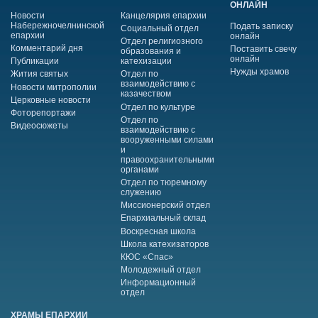
ОНЛАЙН
Новости
Канцелярия епархии
Набережночелнинской
Подать записку
Социальный отдел
епархии
онлайн
Отдел религиозного
Комментарий дня
Поставить свечу
образования и
онлайн
Публикации
катехизации
Нужды храмов
Жития святых
Отдел по
взаимодействию с
Новости митрополии
казачеством
Церковные новости
Отдел по культуре
Фоторепортажи
Отдел по
Видеосюжеты
взаимодействию с
вооруженными силами
и
правоохранительными
органами
Отдел по тюремному
служению
Миссионерский отдел
Епархиальный склад
Воскресная школа
Школа катехизаторов
КЮС «Спас»
Молодежный отдел
Информационный
отдел
ХРАМЫ ЕПАРХИИ