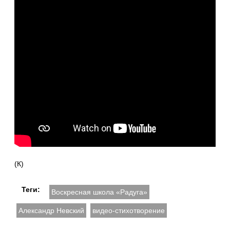
(К)
Теги:
Воскресная школа «Радуга»
Александр Невский
видео-стихотворение