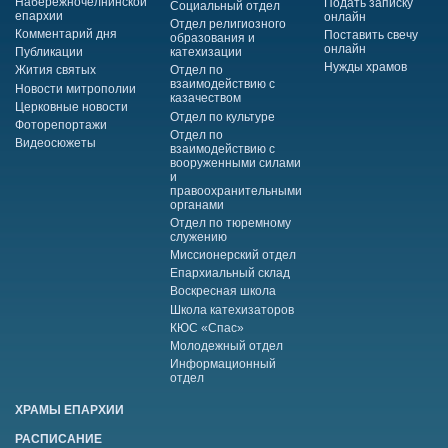
Набережночелнинской
Подать записку
Социальный отдел
епархии
онлайн
Отдел религиозного
Комментарий дня
Поставить свечу
образования и
онлайн
Публикации
катехизации
Нужды храмов
Жития святых
Отдел по
взаимодействию с
Новости митрополии
казачеством
Церковные новости
Отдел по культуре
Фоторепортажи
Отдел по
Видеосюжеты
взаимодействию с
вооруженными силами
и
правоохранительными
органами
Отдел по тюремному
служению
Миссионерский отдел
Епархиальный склад
Воскресная школа
Школа катехизаторов
КЮС «Спас»
Молодежный отдел
Информационный
отдел
ХРАМЫ ЕПАРХИИ
РАСПИСАНИЕ