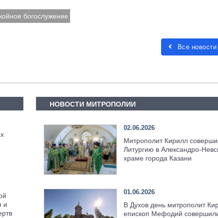
койное богослужение
Все новости
НОВОСТИ МИТРОПОЛИИ
02.06.2026
ах
Митрополит Кирилл соверши
Литургию в Александро-Невс
храме города Казани
01.06.2026
ой
 и
В Духов день митрополит Ки
ертв
епископ Мефодий совершил