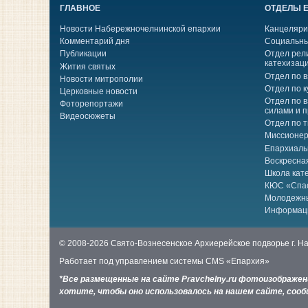
ГЛАВНОЕ
ОТДЕЛЫ 
Новости Набережночелнинской епархии
Канцеляри
Комментарий дня
Социальны
Публикации
Отдел рел
катехизац
Жития святых
Отдел по 
Новости митрополии
Отдел по к
Церковные новости
Отдел по 
Фоторепортажи
силами и 
Видеосюжеты
Отдел по 
Миссионер
Епархиаль
Воскресна
Школа кат
КЮС «Спа
Молодежн
Информац
© 2008-2026 Свято-Вознесенское Архиерейское подворье г. 
Работает под управлением системы
CMS «Епархия»
*Все размещенные на сайте Pravchelny.ru фотоизображе
хотите, чтобы оно использовалось на нашем сайте, сообщ