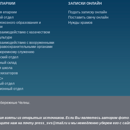
ЕПАРХИИ
ЗАПИСКИ ОНЛАЙН
я епархии
Подать записку онлайн
й отдел
Поставить свечу онлайн
игиозного образования и
Нужды храмов
ии
взаимодействию с казачеством
ультуре
взаимодействию с вооруженными
правоохранительными органами
тюремному служению
ский отдел
ный склад
я школа
ехизаторов
с»
ый отдел
ионный отдел
Набережные Челны.
ния взяты из открытых источников. Если Вы являетесь автором фото 
ите нам на почту press_svs@mail.ru и мы немедленно уберем его с сай