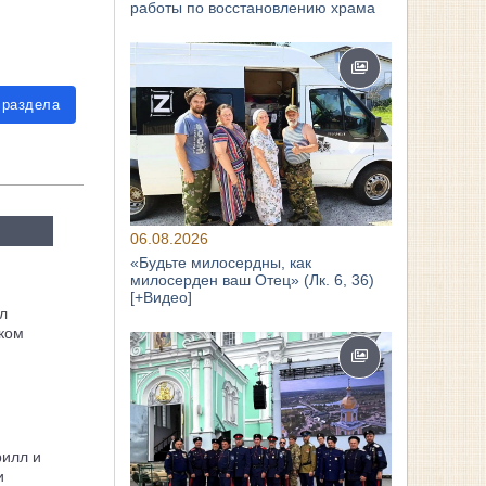
работы по восстановлению храма
 раздела
06.08.2026
«Будьте милосердны, как
милосерден ваш Отец» (Лк. 6, 36)
[+Видео]
л
ком
рилл и
и