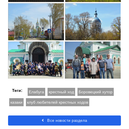
Теги:
Елабуга
крестный ход
Боровецкий хутор
казаки
клуб любителей крестных ходов
Все новости раздела