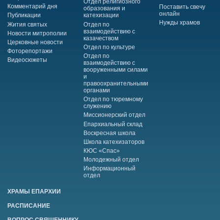
Отдел религиозного
Комментарий дня
Поставить свечу
образования и
онлайн
Публикации
катехизации
Нужды храмов
Жития святых
Отдел по
взаимодействию с
Новости митрополии
казачеством
Церковные новости
Отдел по культуре
Фоторепортажи
Отдел по
Видеосюжеты
взаимодействию с
вооруженными силами
и
правоохранительными
органами
Отдел по тюремному
служению
Миссионерский отдел
Епархиальный склад
Воскресная школа
Школа катехизаторов
КЮС «Спас»
Молодежный отдел
Информационный
отдел
ХРАМЫ ЕПАРХИИ
РАСПИСАНИЕ
ВОПРОС СВЯЩЕННИКУ