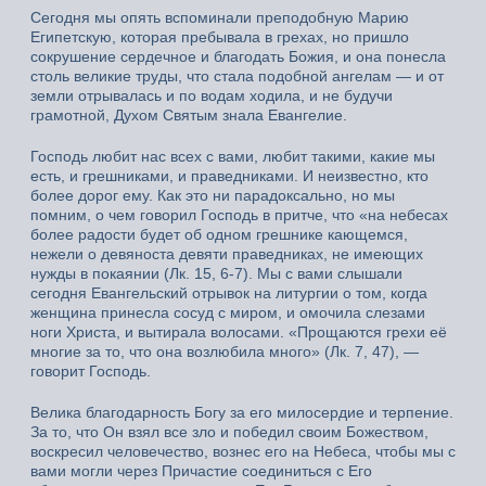
Сегодня мы опять вспоминали преподобную Марию
Египетскую, которая пребывала в грехах, но пришло
сокрушение сердечное и благодать Божия, и она понесла
столь великие труды, что стала подобной ангелам — и от
земли отрывалась и по водам ходила, и не будучи
грамотной, Духом Святым знала Евангелие.
Господь любит нас всех с вами, любит такими, какие мы
есть, и грешниками, и праведниками. И неизвестно, кто
более дорог ему. Как это ни парадоксально, но мы
помним, о чем говорил Господь в притче, что «на небесах
более радости будет об одном грешнике кающемся,
нежели о девяноста девяти праведниках, не имеющих
нужды в покаянии (Лк. 15, 6-7). Мы с вами слышали
сегодня Евангельский отрывок на литургии о том, когда
женщина принесла сосуд с миром, и омочила слезами
ноги Христа, и вытирала волосами. «Прощаются грехи её
многие за то, что она возлюбила много» (Лк. 7, 47), —
говорит Господь.
Велика благодарность Богу за его милосердие и терпение.
За то, что Он взял все зло и победил своим Божеством,
воскресил человечество, вознес его на Небеса, чтобы мы с
вами могли через Причастие соединиться с Его