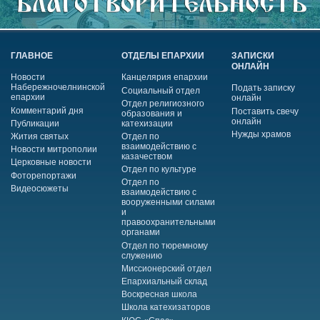
ГЛАВНОЕ
ОТДЕЛЫ ЕПАРХИИ
ЗАПИСКИ
ОНЛАЙН
Новости
Канцелярия епархии
Набережночелнинской
Подать записку
Социальный отдел
епархии
онлайн
Отдел религиозного
Комментарий дня
Поставить свечу
образования и
онлайн
Публикации
катехизации
Нужды храмов
Жития святых
Отдел по
взаимодействию с
Новости митрополии
казачеством
Церковные новости
Отдел по культуре
Фоторепортажи
Отдел по
Видеосюжеты
взаимодействию с
вооруженными силами
и
правоохранительными
органами
Отдел по тюремному
служению
Миссионерский отдел
Епархиальный склад
Воскресная школа
Школа катехизаторов