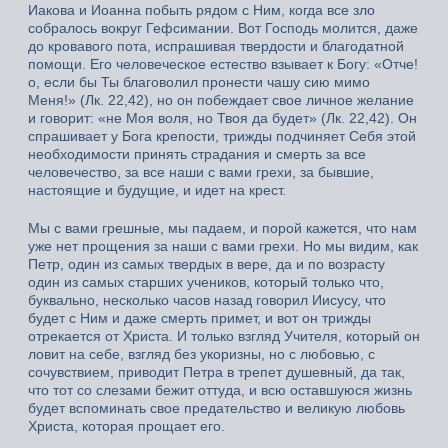
Иакова и Иоанна побыть рядом с Ним, когда все зло
собралось вокруг Гефсимании. Вот Господь молится, даже
до кровавого пота, испрашивая твердости и благодатной
помощи. Его человеческое естество взывает к Богу: «Отче!
о, если бы Ты благоволил пронести чашу сию мимо
Меня!» (Лк. 22,42), но он побеждает свое личное желание
и говорит: «не Моя воля, но Твоя да будет» (Лк. 22,42). Он
спрашивает у Бога крепости, трижды подчиняет Себя этой
необходимости принять страдания и смерть за все
человечество, за все наши с вами грехи, за бывшие,
настоящие и будущие, и идет на крест.
Мы с вами грешные, мы падаем, и порой кажется, что нам
уже нет прощения за наши с вами грехи. Но мы видим, как
Петр, один из самых твердых в вере, да и по возрасту
один из самых старших учеников, который только что,
буквально, несколько часов назад говорил Иисусу, что
будет с Ним и даже смерть примет, и вот он трижды
отрекается от Христа. И только взгляд Учителя, который он
ловит на себе, взгляд без укоризны, но с любовью, с
сочувствием, приводит Петра в трепет душевный, да так,
что тот со слезами бежит оттуда, и всю оставшуюся жизнь
будет вспоминать свое предательство и великую любовь
Христа, которая прощает его.