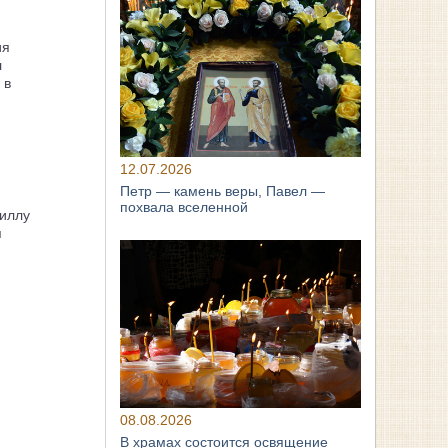
ия
л
 в
12.07.2026
Петр — камень веры, Павел —
похвала вселенной
иллу
я
08.08.2026
В храмах состоится освящение