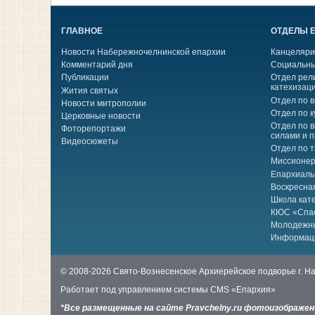
ГЛАВНОЕ
ОТДЕЛЫ 
Новости Набережночелнинской епархии
Канцеляри
Комментарий дня
Социальны
Публикации
Отдел рел
катехизац
Жития святых
Отдел по 
Новости митрополии
Отдел по к
Церковные новости
Отдел по 
Фоторепортажи
силами и 
Видеосюжеты
Отдел по 
Миссионер
Епархиаль
Воскресна
Школа кат
КЮС «Спа
Молодежн
Информац
© 2008-2026 Свято-Вознесенское Архиерейское подворье г. 
Работает под управлением системы
CMS «Епархия»
*Все размещенные на сайте Pravchelny.ru фотоизображе