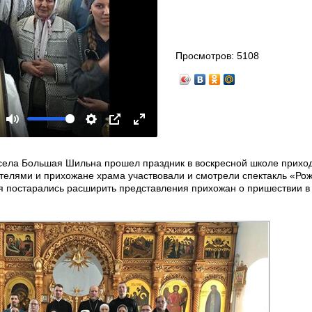
Просмотров:
5108
Mute
Settings
PIP
Enter
fullscreen
 села Большая Шильна прошел праздник в воскресной школе прихо
ителями и прихожане храма участвовали и смотрели спектакль «Ро
я постарались расширить представления прихожан о пришествии в