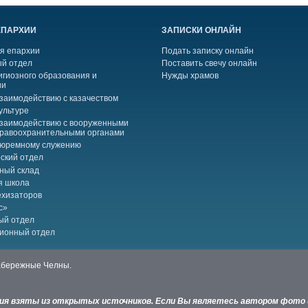
ЕПАРХИИ
ЗАПИСКИ ОНЛАЙН
я епархии
Подать записку онлайн
й отдел
Поставить свечу онлайн
игиозного образования и
Нужды храмов
ии
взаимодействию с казачеством
ультуре
взаимодействию с вооруженными
правоохранительными органами
тюремному служению
ский отдел
ный склад
я школа
ехизаторов
с»
ый отдел
ионный отдел
Набережные Челны.
ния взяты из открытых источников. Если Вы являетесь автором фото 