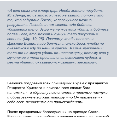
«И вот силы зла в лице царя Ирода хотели погубить
Младенца, но из этого ничего не вышло, потому что
то, что задумано Богом, человеку невозможно
разрушить. Господь и нам сказал: «Не бойтесь
убивающих тело, души же не могущих убить; а бойтесь
более Того, Кто может и душу и тело погубить в
геенне» (Мф. 10, 28). Поэтому чтобы попасть в
Царство Божие, надо бояться только Бога, чтобы не
оказаться в аду по нашим грехам. А злые мучители и
тело-то не могут убить по-настоящему, потому что у
мучеников и тела прославлены, источают чудеса, а
места убиений оказываются святыми местами».
Батюшка поздравил всех пришедших в храм с праздником
Рождества Христова и призвал всех славит Бога,
напомнив, что
«Христу поклонились и простые пастухи,
и образованные волхвы, потому что Он призывает к
себе всех, независимо от происхождения».
После праздничных богослужений на приходе Свято-
Вознесенского архиерейского подворья состоялся детский