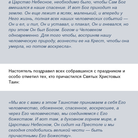
в Царство Небесное, необходимо было, чтобы Сам Бог
вмешался в наше спасение. И вот Бог приходит на
землю. Он еще лежит в яслях, маленький, и впереди у
Него жизнь, полная всех наших человеческих событий —
Он и ел, и пил, Он и уставал, и плакал, Он и гневался, но
при этом Он был Богом. Богом и Человеком
одновременно. Для того чтобы, восприняв нашу
человеческую природу, вознести ее на Крест, чтобы она
умерла, но потом воскресла».
Настоятель поздравил всех собравшихся с праздником и
особо отметил тех, кто причастился Святых Христовых
Таин:
«Мы все с вами в этом Таинстве принимаем в себя Его
человечество, обоженное, спасенное, воскресшее, а
через Его человечество, мы соединяемся с Его
божеством. И вот там, в духовном горнем мире, в
Царствии Небесном, Он сидит на Престоле и мы
сегодня сподобились великой чести — быть
причастными Его Божеству».