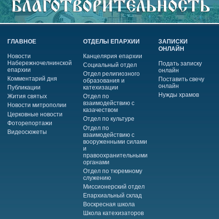
ГЛАВНОЕ
ОТДЕЛЫ ЕПАРХИИ
ЗАПИСКИ
ОНЛАЙН
Новости
Канцелярия епархии
Набережночелнинской
Подать записку
Социальный отдел
епархии
онлайн
Отдел религиозного
Комментарий дня
Поставить свечу
образования и
онлайн
Публикации
катехизации
Нужды храмов
Жития святых
Отдел по
взаимодействию с
Новости митрополии
казачеством
Церковные новости
Отдел по культуре
Фоторепортажи
Отдел по
Видеосюжеты
взаимодействию с
вооруженными силами
и
правоохранительными
органами
Отдел по тюремному
служению
Миссионерский отдел
Епархиальный склад
Воскресная школа
Школа катехизаторов