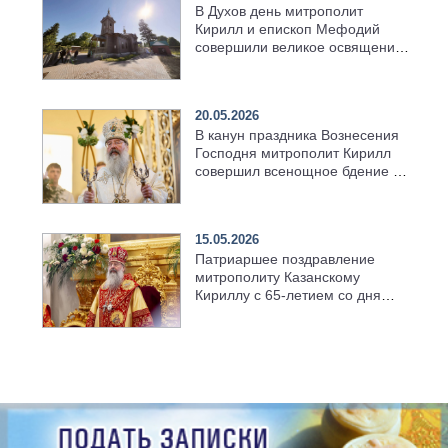
В Духов день митрополит
Кирилл и епископ Мефодий
совершили великое освящение
возрождённого Троицкого
храма в селе Верхний Багряж
20.05.2026
В канун праздника Вознесения
Господня митрополит Кирилл
совершил всенощное бдение в
храме Казанской духовной
семинарии
15.05.2026
Патриаршее поздравление
митрополиту Казанскому
Кириллу с 65-летием со дня
рождения