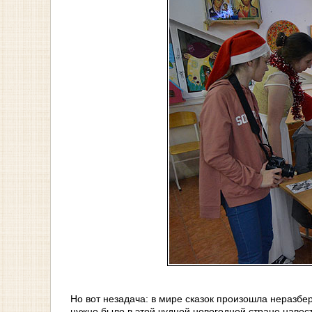
Но вот незадача: в мире сказок произошла неразбер
нужно было в этой чудной новогодней стране навес